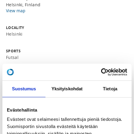
Helsinki, Finland
View map
LOCALITY
Helsinki
SPORTS
Futsal
REGISTRATION PERIOD
Th 26.3.2026 at 12:00 - Su 31.5.2026 at 23:59
Suostumus
Yksityiskohdat
Tietoja
PRICE
Pelaajan omavastuuosuus 10,00 € -
Evästehallinta
Omavastuuosuus on 10 €. Ilmoittautuminen on sitova
(huom! ei sis. ruokailut)
Evästeet ovat selaimeesi tallennettuja pieniä tiedostoja.
Suomisportin sivustolla evästeitä käytetään
toiminnallisuuksiin, sisällön ja mainosten
ADDITIONAL INFORMATION