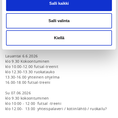
maun mukaan. 

Salli kaikki
HUOM! 

ALUSTAVASTI LEIRIOHJELMA:

Salli valinta
Perjantai 5.6.2026 

17.30  Kokoontuminen ja leirin avaus, Pirkkolan 
Kiellä
palloiluhalli 

18.00 - 20.00 Futsal-treenit 

Lauantai 6.6.2026

klo 9.30 Kokoontuminen

klo 10.00-12.00 futsal-treenit 

klo 12.30-13.30 ruokatauko

13.30-16.00 yhteinen ohjelma 

16.00-18.00 futsal-treeni 

Su 07.06.2026 

klo 9.30 kokoontuminen 

klo 10:00 - 12:00  futsal -treeni 

klo 12.00-  13.00  yhteispalaveri / kotiinlähtö / ruokailu? 
