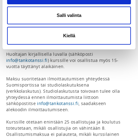
Jäsenhintaan ovat oikeutettuja henkilöjäsenet, joilla on 
Salli valinta
mikä tahansa voimassaoleva Suomen Voimalajiliiton 
lisenssi vuodelle 2026.  Myös jäsenseurat voivat 
ilmoittaa seuransa ohjaajista 1 henkilön koulutukseen 
jäsenhinnalla (edellyttää voimassaolevaa 
Kiellä
seuralisenssiä vuodelle 2025 / 2026). 

Huoltajan kirjallisella luvalla (sähköposti 
info@tankotanssi.fi
) kurssille voi osallistua myös 15-
vuotta täyttänyt alaikäinen. 

Maksu suoritetaan ilmoittautumisen yhteydessä 
Suomisportissa tai studiolaskutuksena 
(verkkolaskutus). Studiolaskutusta toivovan tulee olla 
yhteydessä ennen ilmoittautumista liittoon 
sähköpostitse 
info@tankotanssi.fi
, saadakseen 
alekoodin ilmoittautumiseen. 

Kurssille otetaan enintään 25 osallistujaa ja koulutus 
toteutetaan, mikäli osallistujia on vähintään 8. 
Osallistumismaksua ei palauteta, mikäli kurssilainen 