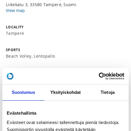
Liikekatu 3, 33580 Tampere, Suomi
View map
LOCALITY
Tampere
SPORTS
Beach Volley, Lentopallo
REGISTRATION PERIOD
Fr 5.7.2024 at 00:00 - We 7.8.2024 at 18:30
Suostumus
Yksityiskohdat
Tietoja
ADDITIONAL INFORMATION
Heleena Hietanen
heleena.hietanen@supi-volley.fi
Evästehallinta
Evästeet ovat selaimeesi tallennettuja pieniä tiedostoja.
Supi-Volley ry

Suomisportin sivustolla evästeitä käytetään
Sääntömääräinen vuosikokous 2024			