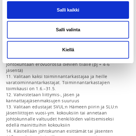
asianomaisille 

8. Vahvistetaan tulevaksi toimintakaudeksi 

Salli kaikki
toimintasuunnitelma 

talousarvio sekä yleissuunnitelma seuraavien vuosien 
toimintaa varten 

Salli valinta
9. Valitaan seuraavaksi toimintavuodeksi täysi-ikäisten 
jäsenten keskuudesta johtokunnan puheenjohtaja, jota 
myös kutsutaan seuran puheenjohtajaksi. 

Kiellä
10. Valitaan kahdeksi seuraavaksi toimintavuodeksi 
täysi-ikäisten jäsenten keskuudesta uudet jäsenet 
johtokuntaan erovuorossa olevien tilalle (pj + 4-6 
jäsentä) 

11. Valitaan kaksi toiminnantarkastajaa ja heille 
varatoiminnantarkastajat. Toiminnantarkastajien 
toimikausi on 1.6.–31.5. 

12. Vahvistetaan liittymis-, jäsen ja 
kannattajajäsenmaksujen suuruus

13. Valitaan edustajat SVUL:n Hämeen piirin ja SLU:n 
jäsenliittojen vuosi-ym. kokouksiin tai annetaan 
johtokunnalle valtuudet henkilöiden valitsemiseksi 
edellä mainittuihin kokouksiin 

14. Käsitellään johtokunnan esittämät tai jäsenten 