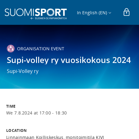
In English (EN)
ORGANISATION EVENT
Supi-volley ry vuosikokous 2024
Supi-Volley ry
TIME
We 7.8.2024 at 17:00 - 18:30
LOCATION
Linnainmaan Koilliskeskus, monitoimitila KIVI