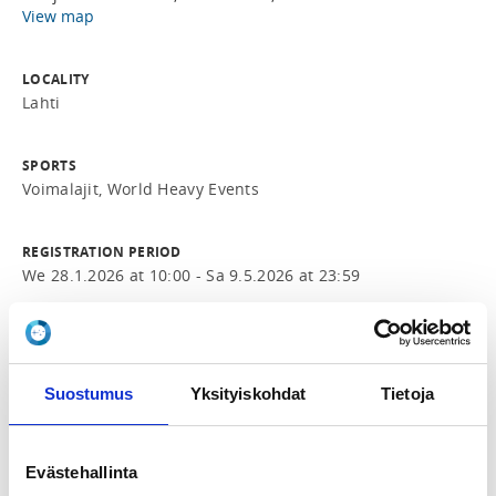
View map
LOCALITY
Lahti
SPORTS
Voimalajit, World Heavy Events
REGISTRATION PERIOD
We 28.1.2026 at 10:00 - Sa 9.5.2026 at 23:59
PRICE
Osallistuminen 20,00 € -
Maksua ei palauteta, jos osallistuja peruu osanottonsa
Suostumus
Yksityiskohdat
Tietoja
tapahtumaan.
ADDITIONAL INFORMATION
Evästehallinta
Saku Korhonen