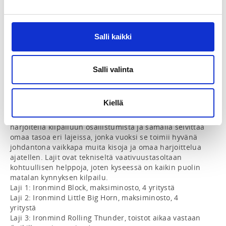
aikaisempaa kokemusta tarvita. Soveltuu laajentuneen 
välinevalikoiman vuoksi hyvin myös kevään 2025 
workshoppiin osallistuneille sekä muille lajista jo 
kokemusta omaaville.

Salli kaikki
Aloitus klo 10:00 ja kesto osallistujamäärän mukaan 
noin 2,5 tuntia (+/- 15 min).

Salli valinta
MATALAN KYNNYKSEN KILPAILU

Tarkoitettu kaikenikäisille miehille ja naisille, joilla ei 
ole kilpailukokemusta tai vähäinen kilpailukokemus, 
Kiellä
mutta ei kuitenkaan sijoitusta SM-kisoissa kolmen 
parhaan joukkoon. Kilpailun tarkoituksena on 
harjoitella kilpailuun osallistumista ja samalla selvittää 
omaa tasoa eri lajeissa, jonka vuoksi se toimii hyvänä 
johdantona vaikkapa muita kisoja ja omaa harjoittelua 
ajatellen. Lajit ovat tekniseltä vaativuustasoltaan 
kohtuullisen helppoja, joten kyseessä on kaikin puolin 
matalan kynnyksen kilpailu.

Laji 1: Ironmind Block, maksiminosto, 4 yritystä

Laji 2: Ironmind Little Big Horn, maksiminosto, 4 
yritystä

Laji 3: Ironmind Rolling Thunder, toistot aikaa vastaan 