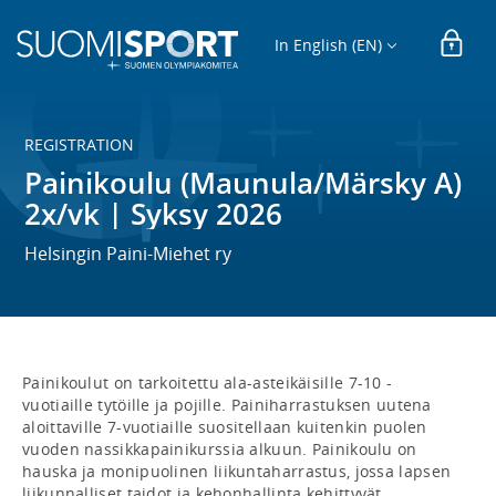
In English (EN)
REGISTRATION
Painikoulu (Maunula/Märsky A)
2x/vk | Syksy 2026
Helsingin Paini-Miehet ry
Painikoulut on tarkoitettu ala-asteikäisille 7-10 -
vuotiaille tytöille ja pojille. Painiharrastuksen uutena 
aloittaville 7-vuotiaille suositellaan kuitenkin puolen 
vuoden nassikkapainikurssia alkuun. Painikoulu on 
hauska ja monipuolinen liikuntaharrastus, jossa lapsen 
liikunnalliset taidot ja kehonhallinta kehittyvät 