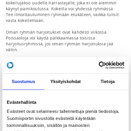
kokeilujakso uudelle harrastajalle, joka ei ole aiemmin 
käynyt painikoulussa. Kokeilla voi yhdessä ryhmässä. 
Tee ilmoittautuminen ryhmään etukäteen, vaikka tulisit 
vasta kokeilemaan.

Oman ryhmän harjoitukset ovat kahdesti viikossa. 
Poissaoloja voi käydä paikkaamassa toisissa 
harjoitusryhmissä, jos oman ryhmän harjoituksia jää 
väliin.

*UUTTA*

Voit valita Suomi-Sportista yhden viikkoharjoituksen 
painikoulun (B-ryhmät) tai kahden viikkoharjoituksen 
painikoulun (A-ryhmät). Tämä muutos siksi, että 
Suostumus
Yksityiskohdat
Tietoja
monella on vielä useita lajeja tässä iässä ja usein ei 
jatketa nassikoiden jälkeen ollenkaan, jos harjoituksia 
on kaksi. Valmennus tietysti suosittelee kahta 
harjoituskertaa niille joille se on aikataulullisesti 
Evästehallinta
mahdollista.

Evästeet ovat selaimeesi tallennettuja pieniä tiedostoja.
Suomisportin sivustolla evästeitä käytetään
Ryhmien painijat kilpailevat kuukausittain 
aloittelijoiden TÄHTIPAINEISSA, kun taitoja on kertynyt 
toiminnallisuuksiin, sisällön ja mainosten