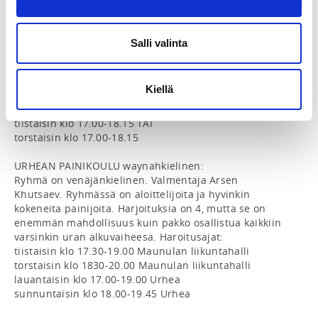
tiistaisin klo 17:15-18:30 TAI

torstaisin klo 17:15-18:30

Salli valinta
MÄKELÄNRINTEEN PAINIKOULU A 2 x viikossa

tiistaisin klo 17.00-18.15 JA

torstaisin klo 17.00-18.15

Kiellä
MÄKELÄNRINTEEN PAINIKOULU B 1 x viikossa

tiistaisin klo 17.00-18.15 TAI

torstaisin klo 17.00-18.15

URHEAN PAINIKOULU waynahkielinen:

Ryhmä on venäjänkielinen. Valmentaja Arsen 
Khutsaev. Ryhmässä on aloittelijoita ja hyvinkin 
kokeneita painijoita. Harjoituksia on 4, mutta se on 
enemmän mahdollisuus kuin pakko osallistua kaikkiin 
varsinkin uran alkuvaiheesa. Haroitusajat:

tiistaisin klo 17.30-19.00 Maunulan liikuntahalli

torstaisin klo 1830-20.00 Maunulan liikuntahalli

lauantaisin klo 17.00-19.00 Urhea

sunnuntaisin klo 18.00-19.45 Urhea
