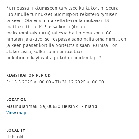
*Urheassa liikkumiseen tarvitsee kulkukortin. Seura 
luo sinulle tunnukset Suomisport-rekisteröitymisen 
jälkeen. Ota ensimmäisellä kerralla mukaasi HSL-
matkakortti tai K-Plussa kortti (ilman 
maksuominaisuutta) tai osta hallin oma kortti 6€ 
hintaan ja aktivoi se respassa sanomalla oma nimi. Sen 
jälkeen pääset kortilla porteista sisään. Painisali on 
alakerrassa, kulku saliin ainoastaan 
pukuhuonekäytävältä pukuhuoneiden läpi.*
REGISTRATION PERIOD
Fr 15.5.2026 at 00:00 - Th 31.12.2026 at 00:00
LOCATION
Maunulanmäki 5a, 00630 Helsinki, Finland
View map
LOCALITY
Helsinki