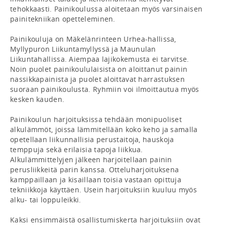
tehokkaasti. Painikoulussa aloitetaan myös varsinaisen 
painitekniikan opetteleminen.

Painikouluja on Mäkelänrinteen Urhea-hallissa, 
Myllypuron Liikuntamyllyssä ja Maunulan 
Liikuntahallissa. Aiempaa lajikokemusta ei tarvitse. 
Noin puolet painikoululaisista on aloittanut painin 
nassikkapainista ja puolet aloittavat harrastuksen 
suoraan painikoulusta. Ryhmiin voi ilmoittautua myös 
kesken kauden.

Painikoulun harjoituksissa tehdään monipuoliset 
alkulämmöt, joissa lämmitellään koko keho ja samalla 
opetellaan liikunnallisia perustaitoja, hauskoja 
temppuja sekä erilaisia tapoja liikkua. 
Alkulämmittelyjen jälkeen harjoitellaan painin 
perusliikkeitä parin kanssa. Otteluharjoituksena 
kamppaillaan ja kisaillaan toisia vastaan opittuja 
tekniikkoja käyttäen. Usein harjoituksiin kuuluu myös 
alku- tai loppuleikki.

Kaksi ensimmäistä osallistumiskerta harjoituksiin ovat 