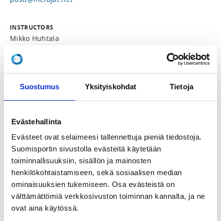
INSTRUCTORS
Mikko Huhtala
Tommi Lehtonen
Lauri Pietikäinen
Suostumus
Yksityiskohdat
Tietoja
Kiinnostaako sinua kajakkimelontaan tutustuminen tai 
uuden melontaharrastuksen aloittaminen? 

Evästehallinta
Saaristomeren Melojat järjestää kesän aikana 
Evästeet ovat selaimeesi tallennettuja pieniä tiedostoja.
aloittelijoille sopivia Meloja 1-peruskursseja. Kurssi 
kestää kolme arki-iltaa tai yhden viikonlopun ja sisältää 
Suomisportin sivustolla evästeitä käytetään
harjoittelua vesillä. Ennen kurssia suoritetaan lyhyt 
toiminnallisuuksiin, sisällön ja mainosten
verkkokurssi online-ympäristössä.

henkilökohtaistamiseen, sekä sosiaalisen median
ominaisuuksien tukemiseen. Osa evästeistä on
Osallistumisvaatimukset:

välttämättömiä verkkosivuston toiminnan kannalta, ja ne
- hyvä peruskunto

- 25 metrin uimataito

ovat aina käytössä.
- 15 vuoden ikä
