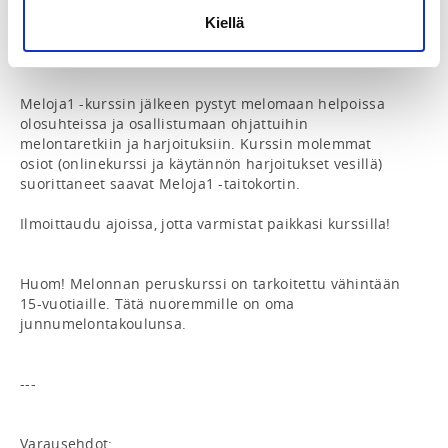
Melontakeskus Uittamolla sekä sen edustalla oleva 
Pitkäsalmen suojainen vesistöalue. Jokaisena 
Kiellä
kurssikertana mennään vesille.

Meloja1 -kurssin jälkeen pystyt melomaan helpoissa 
olosuhteissa ja osallistumaan ohjattuihin 
melontaretkiin ja harjoituksiin. Kurssin molemmat 
osiot (onlinekurssi ja käytännön harjoitukset vesillä) 
suorittaneet saavat Meloja1 -taitokortin.

Ilmoittaudu ajoissa, jotta varmistat paikkasi kurssilla! 

Huom! Melonnan peruskurssi on tarkoitettu vähintään 
15-vuotiaille. Tätä nuoremmille on oma 
junnumelontakoulunsa.

---

Varausehdot:
