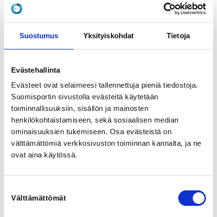
barn, som genom målrelaterade lekar utifrån barnets 
egna förutsättningar lär sig de elementära grunderna i 
de fyra simsätten med slutmålet att bli simkunnig. 

Suostumus
Yksityiskohdat
Tietoja
Verksamheten innehåller roliga, utmanande och 
progressiva övningar, både i vatten och på land. 

Evästehallinta
Förkunskaper: simskola eller motsvarande kunskaper. 

Evästeet ovat selaimeesi tallennettuja pieniä tiedostoja.
Mål: simma 50 m crawl & 25 m rygg. 

Suomisportin sivustolla evästeitä käytetään
toiminnallisuuksiin, sisällön ja mainosten
Tränar en dag per vecka i motionsbassängens grunda 
henkilökohtaistamiseen, sekä sosiaalisen median
del tisdag kl.18.00-19.00

ominaisuuksien tukemiseen. Osa evästeistä on
välttämättömiä verkkosivuston toiminnan kannalta, ja ne
Start: vecka 35

ovat aina käytössä.
REGISTRATION PERIOD
Suostumuksen
Fr 13.6.2025 at 08:00 - Su 17.8.2025 at 00:00
Välttämättömät
valinta