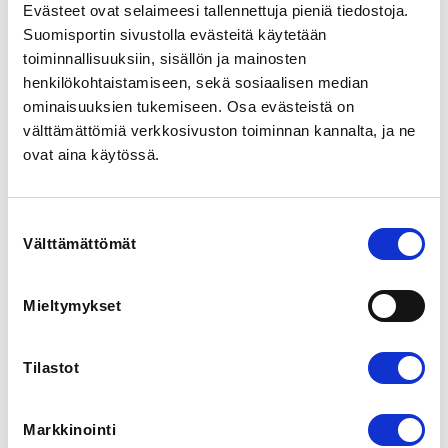
Evästeet ovat selaimeesi tallennettuja pieniä tiedostoja.
Suomisportin sivustolla evästeitä käytetään
LOCALITY
toiminnallisuuksiin, sisällön ja mainosten
Vihti
henkilökohtaistamiseen, sekä sosiaalisen median
ominaisuuksien tukemiseen. Osa evästeistä on
SPORTS
välttämättömiä verkkosivuston toiminnan kannalta, ja ne
Painonnosto
ovat aina käytössä.
REGISTRATION PERIOD
Suostumuksen
Mo 22.4.2024 at 00:00 - Su 26.5.2024 at 23:59
Välttämättömät
valinta
ADDITIONAL INFORMATION
Jari Hirvonen
Mieltymykset
jari.hirvonen@lohja.fi
0504646655
Tilastot
IWF:n sääntöjen mukaiset sarjat 20€

Tilinumero Lohja-Lifting Fi2152970020199999
Markkinointi