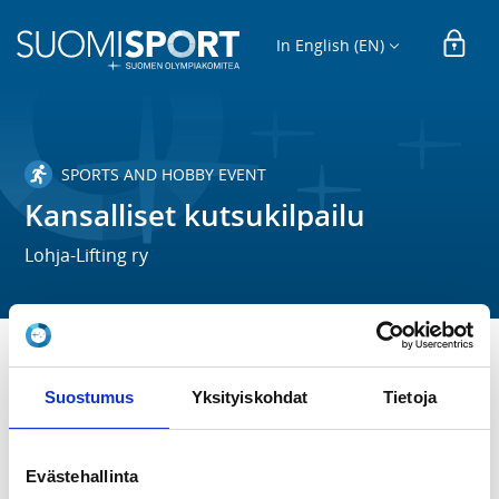
In English (EN)
SPORTS AND HOBBY EVENT
Kansalliset kutsukilpailu
Lohja-Lifting ry
TIME
Suostumus
Yksityiskohdat
Tietoja
We 29.5.2024 at 17:00 - 22:00
LOCATION
Evästehallinta
Veikkointie 13 Nummela