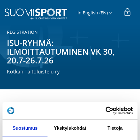
In English (EN)
REGISTRATION
ISU-RYHMÄ:
ILMOITTAUTUMINEN VK 30,
20.7-26.7.26
Kotkan Taitoluistelu ry
Uusi kausi käynnistyy viikolla 30, ja starttaamme 
harjoittelun rauhallisesti mutta tavoitteellisesti. Viikon 
ohjelmassa on kaksi jääharjoitusta, joissa keskitymme 
perusluistelun vahvistamiseen, liikkeen puhtauteen ja 
Suostumus
Yksityiskohdat
Tietoja
kauden alun tuntuman löytämiseen. Lisäksi teemme 
oheisharjoituksia, jotka tukevat voimaa, liikkuvuutta ja 