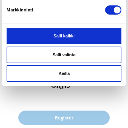
Yksinluistelu
Markkinointi
ADDITIONAL INFORMATION
Kotkan Taitoluistelu ry
puheenjohtaja.kota@gmail.com
Salli kaikki
Salli valinta
Kiellä
Register