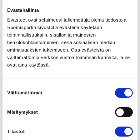
turvallista paluuta jäälle.

Evästehallinta
Hinta viikolle on 130 €, koska tästä viikosta joudumme 
Evästeet ovat selaimeesi tallennettuja pieniä tiedostoja.
maksamaan jäävuokran.

Suomisportin sivustolla evästeitä käytetään
Maksuun lisätään lisäksi 1 euron laskutuslisä.
toiminnallisuuksiin, sisällön ja mainosten
henkilökohtaistamiseen, sekä sosiaalisen median
REGISTRATION PERIOD
ominaisuuksien tukemiseen. Osa evästeistä on
Su 10.5.2026 at 00:00 - Su 26.7.2026 at 00:00
välttämättömiä verkkosivuston toiminnan kannalta, ja ne
ovat aina käytössä.
LOCATION
Kotkan jäähalli
Tapiontie 69, 48600 Kotka, Suomi
Suostumuksen
View map
Välttämättömät
valinta
LOCALITY
Mieltymykset
Kotka
Tilastot
SPORTS