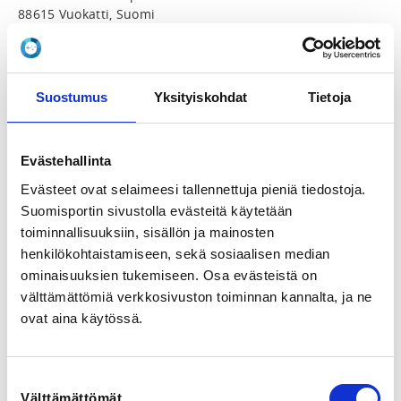
88615 Vuokatti, Suomi
View map
LOCALITY
Suostumus
Yksityiskohdat
Tietoja
Sotkamo
SPORTS
Evästehallinta
Nyrkkeily
Evästeet ovat selaimeesi tallennettuja pieniä tiedostoja.
Suomisportin sivustolla evästeitä käytetään
REGISTRATION PERIOD
toiminnallisuuksiin, sisällön ja mainosten
Th 4.6.2026 at 12:00 - We 29.7.2026 at 15:00
henkilökohtaistamiseen, sekä sosiaalisen median
ominaisuuksien tukemiseen. Osa evästeistä on
PRICES
välttämättömiä verkkosivuston toiminnan kannalta, ja ne
Leirimaksu 2päivää/2hh 180,00 € -
ovat aina käytössä.
Sisältää kahden yön majoituksen kahden hengen
huoneessa täysihoidolla - aamiainen, lounas,
päivällinen sekä leiriohjelman
Suostumuksen
Leirimaksu 2päivää/1hh 210,00 € -
Välttämättömät