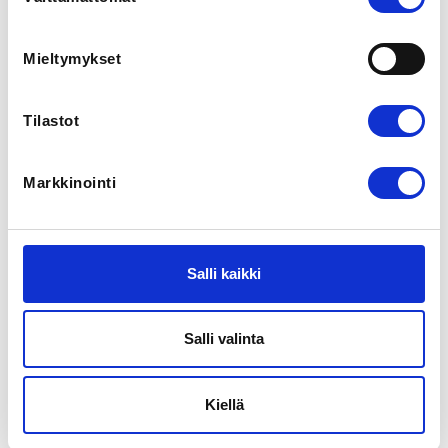
valinta
Sisältää kahden yön majoituksen yhden hengen
huoneessa täysihoidolla - aamiainen, lounas,
päivällinen sekä leiriohjelman
Mieltymykset
Leirimaksu 1päivä/2hh 107,00 € -
Sisältää yhden yön majoituksen kahden hengen
huoneessa täysihoidolla - aamiainen, lounas,
Tilastot
päivällinen sekä leiriohjelman
Leirimaksu 1päivä/1hh 137,00 € -
Sisältää yhden yön majoituksen yhden hengen
Markkinointi
huoneessa täysihoidolla - aamiainen, lounas,
päivällinen sekä leiriohjelman
ADDITIONAL INFORMATION
Salli kaikki
Ervin Kade
ervin.kade@finbox.fi
0405313284
Salli valinta
Pohjoisen alueen nyrkkeilyleiri

Kiellä
31.7.2026 klo.17.30– 2.8.2026 klo 15.30

Vuokatin Urheiluopisto, Opistontie 4, 88610 Vuokatti
