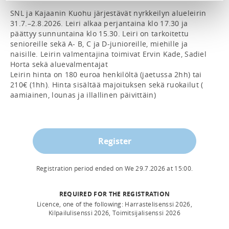
SNL ja Kajaanin Kuohu järjestävät nyrkkeilyn alueleirin 
31.7.–2.8.2026. Leiri alkaa perjantaina klo 17.30 ja 
päättyy sunnuntaina klo 15.30. Leiri on tarkoitettu 
senioreille sekä A- B, C ja D-junioreille, miehille ja 
naisille. Leirin valmentajina toimivat Ervin Kade, Sadiel 
Horta sekä aluevalmentajat

Leirin hinta on 180 euroa henkilöltä (jaetussa 2hh) tai 
210€ (1hh). Hinta sisältää majoituksen sekä ruokailut ( 
Register
Registration period ended on
We 29.7.2026
at
15:00
.
REQUIRED FOR THE REGISTRATION
Licence, one of the following: Harrastelisenssi 2026,
Kilpailulisenssi 2026, Toimitsijalisenssi 2026