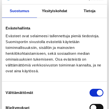
Itätuulenkuja 9, 02100 Espoo, Suomi
View map
Suostumus
Yksityiskohdat
Tietoja
LOCALITY
Espoo
Evästehallinta
Evästeet ovat selaimeesi tallennettuja pieniä tiedostoja.
SPORTS
Suomisportin sivustolla evästeitä käytetään
Jousiammunta
toiminnallisuuksiin, sisällön ja mainosten
henkilökohtaistamiseen, sekä sosiaalisen median
ominaisuuksien tukemiseen. Osa evästeistä on
REGISTRATION PERIOD
välttämättömiä verkkosivuston toiminnan kannalta, ja ne
Th 21.3.2024 at 00:00 - Fr 5.4.2024 at 00:00
ovat aina käytössä.
PRICES
Ensinuolet-kurssi 6x2 h, ei seuran jäsen 125,00 € -
Suostumuksen
Sisältää sormiläpän, käsivarsisuojan sekä
Välttämättömät
valinta
jumppakuminauhan. Harjoituksissa käytetään seuran
jousia.
Ensinuolet-kurssi 6x2 h, seuran jäsenelle 95,00 € -
Mieltymykset