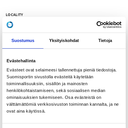
LOCALITY
Helsinki
SPORTS
Suostumus
Yksityiskohdat
Tietoja
Taekwondo
REGISTRATION PERIOD
Evästehallinta
Th 12.3.2026 at 18:00 - Fr 20.3.2026 at 16:00
Evästeet ovat selaimeesi tallennettuja pieniä tiedostoja.
Suomisportin sivustolla evästeitä käytetään
PRICE
toiminnallisuuksiin, sisällön ja mainosten
Muuttuneet ottelusäännöt -koulutus 30,00 €
henkilökohtaistamiseen, sekä sosiaalisen median
ominaisuuksien tukemiseen. Osa evästeistä on
välttämättömiä verkkosivuston toiminnan kannalta, ja ne
ADDITIONAL INFORMATION
Tommi Petjoi
ovat aina käytössä.
tpetjoi@gmail.com
0449844339