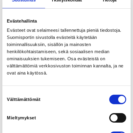
automaatilla. Köysillä liidausta ja yläköysittelyä.

Ryhmä kiipeilee Oulun Kiipeilykeskuksella.

Hinta ryhmälle 200 €. Kiipeilemme kauden aikana 17 
Evästehallinta
kertaa. Hinta sisältää varusteet, sisäänpääsyn, 
ohjauksen. Tämän lisäksi junnun pitää olla 
Evästeet ovat selaimeesi tallennettuja pieniä tiedostoja.
kiipeilyseuran täysjäsen.

Suomisportin sivustolla evästeitä käytetään
toiminnallisuuksiin, sisällön ja mainosten
KAIKKI TIEDOTUS JA VUOROILLE ILMOITTAUTUMINEN 
henkilökohtaistamiseen, sekä sosiaalisen median
TAPAHTUU SUOMISPORTISSA, SUOSITTELEMME 
ominaisuuksien tukemiseen. Osa evästeistä on
välttämättömiä verkkosivuston toiminnan kannalta, ja ne
ovat aina käytössä.
REGISTRATION PERIOD
Tu 9.6.2026 at 00:00 - Mo 30.11.2026 at 00:00
Suostumuksen
LOCATION
Välttämättömät
valinta
Paakakatu 7, 90520 Oulu, Suomi
View map
Mieltymykset
LOCALITY