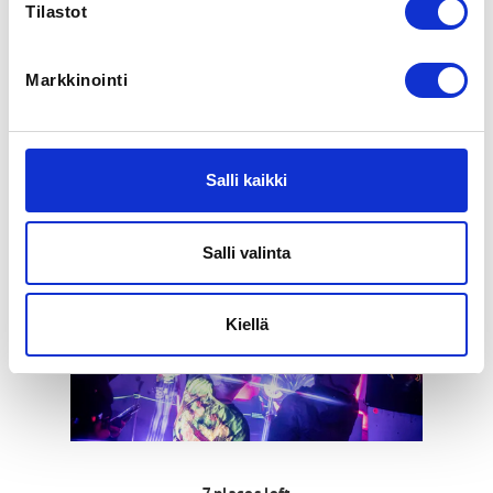
Oulu
Tilastot
SPORTS
Markkinointi
Kiipeily
ADDITIONAL INFORMATION
Heidi Pienipaavola
Salli kaikki
nuoriso@oulunkiipeilyseura.fi
Salli valinta
Kiellä
7
places left