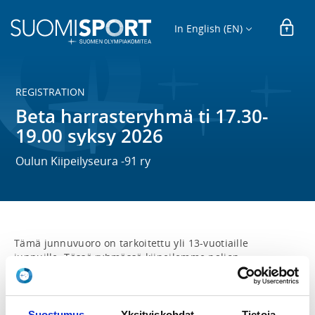
In English (EN)
REGISTRATION
Beta harrasteryhmä ti 17.30-
19.00 syksy 2026
Oulun Kiipeilyseura -91 ry
Tämä junnuvuoro on tarkoitettu yli 13-vuotiaille 
junnuille. Tässä ryhmässä kiipeilemme paljon 
porukalla, opettelemme tekniikkaa ja kokeilemme 
erilaisia tapoja kiivetä reittejä. 

Säännöllisesti kiipeilyä boulderilla, köysillä ja 
Suostumus
Yksityiskohdat
Tietoja