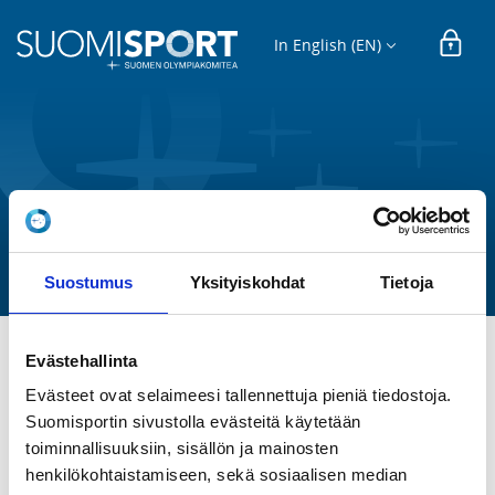
In English (EN)
Hämeen Piirileiri junnuille
Lempäälän Kisa ry
Suostumus
Yksityiskohdat
Tietoja
Evästehallinta
TIME
Evästeet ovat selaimeesi tallennettuja pieniä tiedostoja.
Su 7.10.2018 at 10:00 - 16:00
Suomisportin sivustolla evästeitä käytetään
toiminnallisuuksiin, sisällön ja mainosten
LOCATION
henkilökohtaistamiseen, sekä sosiaalisen median
Ahertajantie, 3, 37550 Lempäälä, Finland