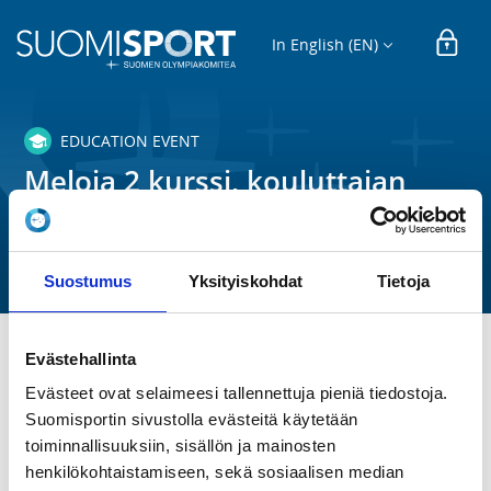
In English (EN)
EDUCATION EVENT
Meloja 2 kurssi, kouluttajan
versio 2026
Suomen Melonta- ja Soutuliitto ry
Suostumus
Yksityiskohdat
Tietoja
Evästehallinta
TIME
Evästeet ovat selaimeesi tallennettuja pieniä tiedostoja.
Mo 27.4.2026 at 00:00 -
We 30.12.2026 at 00:00
Suomisportin sivustolla evästeitä käytetään
toiminnallisuuksiin, sisällön ja mainosten
LOCATION
henkilökohtaistamiseen, sekä sosiaalisen median
Verkko