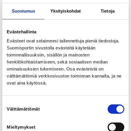
Elisa Kettunen
Suostumus
Yksityiskohdat
Tietoja
Heidi Salo
Iisalmen uimarit järjestää Vesi- ja Tekniikkaralli -
Evästehallinta
ohjaajakoulutuksen 8.-9.8.2026 Iisalmen Saukko-
uimahallissa

Evästeet ovat selaimeesi tallennettuja pieniä tiedostoja.
Suomisportin sivustolla evästeitä käytetään
KOULUTUKSEN TAVOITTEET JA SISÄLTÖ:

toiminnallisuuksiin, sisällön ja mainosten
Koulutus antaa ohjaajalle perustiedot ja -taidot lasten 
henkilökohtaistamiseen, sekä sosiaalisen median
ohjaamiseen sekä valmiudet ohjata Vesi- ja 
ominaisuuksien tukemiseen. Osa evästeistä on
Tekniikkarallia. Päivä sisältää sekä teoriaa että 
käytännön harjoituksia altaalla.

välttämättömiä verkkosivuston toiminnan kannalta, ja ne
ovat aina käytössä.
- lapsen kasvu ja kehitys, erilaiset oppijat

- monipuolinen harjoittelu; vesipallo, uimahypyt ja 
taitouinti

Suostumuksen
- ohjaustaidot- ja tavat, ohjaajan rooli

Välttämättömät
valinta
- taitotekijät ja vesitaitavuuden kehittäminen

- lajitekniikat – perusliikkeistä lajitaitoihin

- lajitekniikat kilpauinnin näkökulmasta 
Mieltymykset
(lajivaatimusanalyysi, startit & käännökset)
