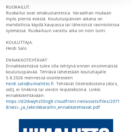
RUOKAILUT:

Ruokailut ovat omakustanteisia. Varaathan mukaan 
myös pientä evästä. Koulutuspäivien aikana on 
mahdollista käydä kaupassa tai läheisissä ravintoloissa 
syömässä. Ruokailuun varattu aika on noin tunti. 

KOULUTTAJA: 

Heidi Salo

ENNAKKOTEHTÄVÄT:  

Ennakkotehtävä tulee olla tehtynä ennen ensimmäistä 
koulutuspäivää. Tehtävä lähetetään kouluttajalle 
5.8.2026 mennessä osoitteeseen 
heidi.salo@uimaliitto.fi
. Tehtävät liitetiedostona (docx, 
odt), ei linkkinä tai viestin leipätekstinä. Linkki 
ennakkotehtävään: 
https://d2t6wyhz55tig8.cloudfront.net/assets/files/2071
8/vesi-_ja_tekniikkarallin_ennakkotehtavat.pdf