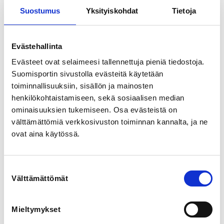
Näsijärvenkatu 8, 33210 Tampere, Finland
Suostumus
Yksityiskohdat
Tietoja
View map
Evästehallinta
LOCALITY
Tampere
Evästeet ovat selaimeesi tallennettuja pieniä tiedostoja.
Suomisportin sivustolla evästeitä käytetään
SPORTS
toiminnallisuuksiin, sisällön ja mainosten
Voimanosto ja penkkipunnerrus
henkilökohtaistamiseen, sekä sosiaalisen median
ominaisuuksien tukemiseen. Osa evästeistä on
välttämättömiä verkkosivuston toiminnan kannalta, ja ne
REGISTRATION PERIOD
ovat aina käytössä.
Th 1.1.2026 at 00:00 - Fr 30.1.2026 at 23:59
PRICES
Suostumuksen
Osallistumismaksu 90,00 € -
Välttämättömät
valinta
Valitse tämä hinta, jos kilpailija osallistuu muuhun
kuin alle 18-vuotiaiden ikäluokan kilpailuun
Alle 18-v. osallistumismaksu 60,00 € -
Mieltymykset
Valitse tämä hinta, jos kilpailija osallistuu alle 18-