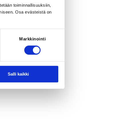
tetään toiminnallisuuksiin,
miseen. Osa evästeistä on
Markkinointi
Register
eriod ended on
Th 21.11.2019
at
23:59
.
Salli kaikki