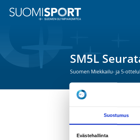
SM5L Seurat
Suomen Miekkailu- ja 5-ottelul
TIME
Suostumus
Sa 23.11.2019 at 11:00 - 16:00
LOCATION
Evästehallinta