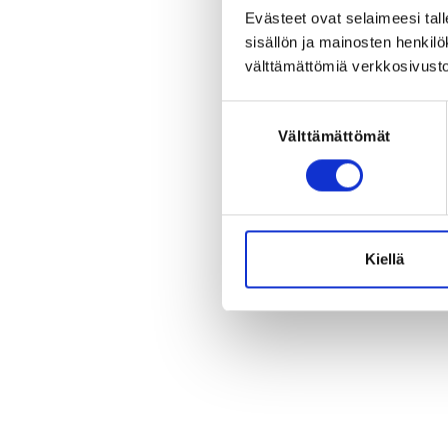
Sporttitalo
Evästeet ovat selaimeesi tall
Valimotie 10, 00380 Helsinki, S
sisällön ja mainosten henki
View map
välttämättömiä verkkosivusto
REGISTRATION PERIOD
Suostumuksen
Fr 25.10.2019 at 09:00 - Th 21.1
Välttämättömät
valinta
Suomen Miekkailu- ja 5-otteluli
Kiellä