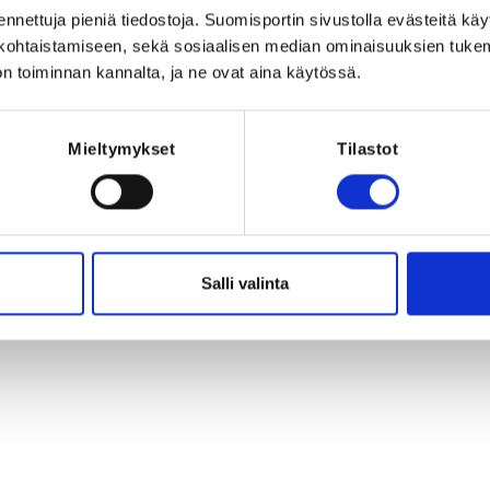
ennettuja pieniä tiedostoja. Suomisportin sivustolla evästeitä käy
uomi
lökohtaistamiseen, sekä sosiaalisen median ominaisuuksien tuke
n toiminnan kannalta, ja ne ovat aina käytössä.
1.2019 at 23:59
Mieltymykset
Tilastot
iton seurapäivä 23.11.2019
Registration p
Salli valinta