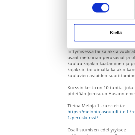
Tapahtumasivu: 
https://joensuu
Opi melomaan hyvässä seurassa
Meloja 1 -peruskurssilla opetel
Kiellä
turvallisuusasioita. Kurssi on r
sisältösuosituksen mukaisesti ja
taitokortin, jolla voit todistaa
liittymisessä tai kajakkia vuokrat
osaat melonnan perusasiat ja olet
kuuluu kajakin kaataminen ja pe
kajakkiin tai uimalla kajakin ka
kuuluvien asioiden suorittaminen
Kurssin kesto on 10 tuntia, joka 
pidetään Joensuun Hasanniemes
Tietoa Meloja 1 -kursseista: 
https://melontajasoutuliitto.fi
1-peruskurssi/
Osallistumisen edellytykset: 
