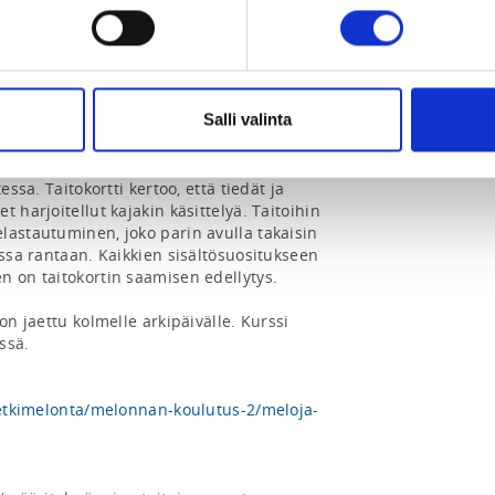
nkauhojat.fi/toiminta/koulutus/meloja-1/
!🛶

laan melonnan perustekniikoita ja 
Salli valinta
akennettu Suomen melonta- ja soutuliiton 
 suoritettuasi sen saat Meloja/EPP 1 -
 osaamisesi esimerkiksi melontaseuraan 
essa. Taitokortti kertoo, että tiedät ja 
 harjoitellut kajakin käsittelyä. Taitoihin 
lastautuminen, joko parin avulla takaisin 
nssa rantaan. Kaikkien sisältösuositukseen 
 on taitokortin saamisen edellytys.

on jaettu kolmelle arkipäivälle. Kurssi 
sä.

/retkimelonta/melonnan-koulutus-2/meloja-