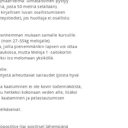
, josta 50 metriä selällään).

ystiedot), jos huoltaja ei osallistu 
vanhemman mukaan samalle kurssille. 
 (noin 27–55kg melojalle).

, joilla pienemmänkin lapsen voi ottaa 
kossa, mutta Meloja 1 -taitokortin 
eksi iso melomaan yksiköllä.

le: 

 hetkeksi kokonaan veden alle; lisäksi 
n kaataminen ja pelastautumisen 
öpostitse (tai postitse) lähempänä 