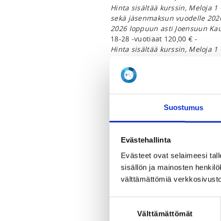
Hinta sisältää kurssin, Meloja 1 
sekä jäsenmaksun vuodelle 2026
2026 loppuun asti Joensuun Kau
18-28 -vuotiaat 120,00 € -
Hinta sisältää kurssin, Meloja 1 
sekä jäsenmaksun vuodelle 2026
2026 loppuun asti Joensuun Kau
ADDITIONAL INFORMATION
Suostumus
Toimintavastaavat
toiminta@joensuunkauhojat.fi
Evästehallinta
INSTRUCTORS
Evästeet ovat selaimeesi tall
Henna-Riikka Aalto
sisällön ja mainosten henki
välttämättömiä verkkosivusto
Aika: ma 1.6 klo 17:00–20.30, ke 
20:30

Suostumuksen
Paikka: Kauhojien vaja, Hasanni
Välttämättömät
valinta
Kouluttajat: Henna-Riikka Aalto, 