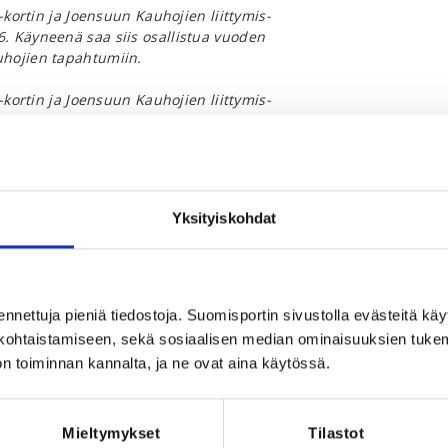
-kortin ja Joensuun Kauhojien liittymis-
. Käyneenä saa siis osallistua vuoden
hojien tapahtumiin.
-kortin ja Joensuun Kauhojien liittymis-
. Käyneenä saa siis osallistua vuoden
hojien tapahtumiin.
Yksityiskohdat
ennettuja pieniä tiedostoja. Suomisportin sivustolla evästeitä käy
lökohtaistamiseen, sekä sosiaalisen median ominaisuuksien tuke
n toiminnan kannalta, ja ne ovat aina käytössä.
3.6 klo 17:00–20:30 ja to 4.6 klo 17:00-
emi, Joensuu

Mieltymykset
Tilastot

