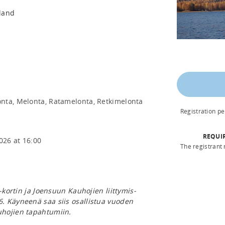
nland
nta, Melonta, Ratamelonta, Retkimelonta
Registration p
REQUI
026 at 16:00
The registrant
-kortin ja Joensuun Kauhojien liittymis-
. Käyneenä saa siis osallistua vuoden
hojien tapahtumiin.