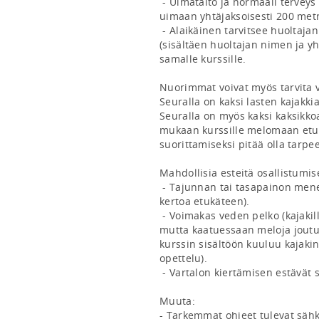
 - Uimataito ja normaali terveys (määritelmä: uimataitoinen pystyy 
uimaan yhtäjaksoisesti 200 metriä
 - Alaikäinen tarvitsee huoltajan kirjallisen luvan osallistumiseen 
(sisältäen huoltajan nimen ja yhte
samalle kurssille.

Nuorimmat voivat myös tarvita 
Seuralla on kaksi lasten kajakkia
Seuralla on myös kaksi kaksikkoa
mukaan kurssille melomaan etuau
suorittamiseksi pitää olla tarpe
Mahdollisia esteitä osallistumisel
 - Tajunnan tai tasapainon menetystä aiheuttavat sairaudet (joista hyvä 
kertoa etukäteen).

 - Voimakas veden pelko (kajakilla kaatuminen ei ole kovin todennäköistä, 
mutta kaatuessaan meloja joutuu
kurssin sisältöön kuuluu kajaki
opettelu).

 - Vartalon kiertämisen estävät selkävaivat.

Muuta: 

- Tarkemmat ohjeet tulevat sähk