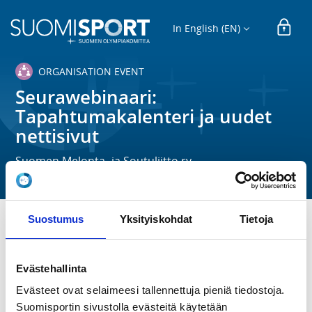
In English (EN)
ORGANISATION EVENT
Seurawebinaari:
Tapahtumakalenteri ja uudet
nettisivut
Suomen Melonta- ja Soutuliitto ry
Suostumus
Yksityiskohdat
Tietoja
TIME
Tu 15.3.2022 at 18:00 - 19:30
Evästehallinta
Evästeet ovat selaimeesi tallennettuja pieniä tiedostoja.
LOCATION
Suomisportin sivustolla evästeitä käytetään
Etänä Zoomilla