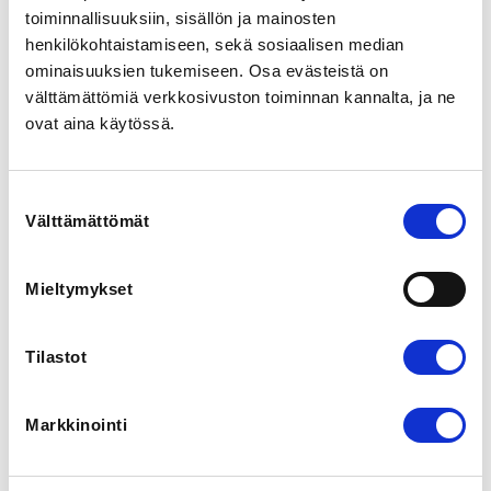
toiminnallisuuksiin, sisällön ja mainosten
henkilökohtaistamiseen, sekä sosiaalisen median
LOCALITY
ominaisuuksien tukemiseen. Osa evästeistä on
Helsinki
välttämättömiä verkkosivuston toiminnan kannalta, ja ne
ovat aina käytössä.
REGISTRATION PERIOD
We 9.3.2022 at 15:00 - Tu 15.3.2022 at 17:00
Suostumuksen
Välttämättömät
valinta
ADDITIONAL INFORMATION
Sini Rönnqvist
sini.ronnqvist@smsl.fi
Mieltymykset
0447273229
Tilastot
15.3.2022 Tässä seurawebinaarissa käydään läpi 
uusien nettisivujen toimintoja sekä 
tapahtumakalenteria. Tapahtumakalenterista 
esitellään seurojen mahdollisuudet esimerkiksi 
Markkinointi
kurssien ja kilpailujen julkaisuun. 
