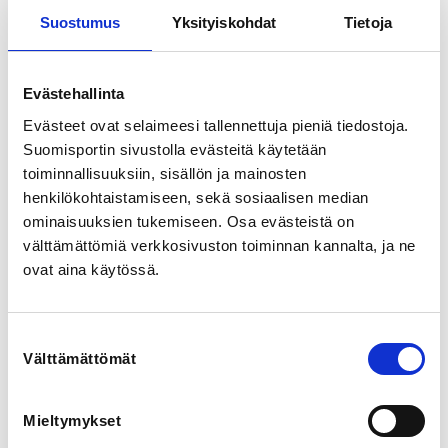
Nuuksiontie 82, 02820 Espoo, Suomi
Suostumus
Yksityiskohdat
Tietoja
View map
LOCALITY
Evästehallinta
Espoo
Evästeet ovat selaimeesi tallennettuja pieniä tiedostoja.
Suomisportin sivustolla evästeitä käytetään
SPORTS
toiminnallisuuksiin, sisällön ja mainosten
Katusähly, Salibandy
henkilökohtaistamiseen, sekä sosiaalisen median
ominaisuuksien tukemiseen. Osa evästeistä on
välttämättömiä verkkosivuston toiminnan kannalta, ja ne
REGISTRATION PERIOD
Th 12.2.2026 at 09:00 - Mo 22.6.2026 at 13:00
ovat aina käytössä.
PRICE
Suostumuksen
Leirihinta 290,00 € -
Välttämättömät
valinta
Hinta sisältää: valmennuksen, täysihoidon (majoitus ja
ruokailut), Kainulainen Pro Camp -tuotepaketin ja
hauskaa oheisohjelmaa.
Mieltymykset