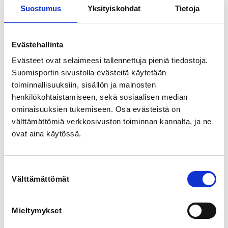
Suostumus
Yksityiskohdat
Tietoja
Paikka: 

Hakamäen urheilukenttä

Evästehallinta
Vastuuvalmentaja:

Yleisurheilu - Katariina Hakkarainen

Evästeet ovat selaimeesi tallennettuja pieniä tiedostoja.
Pesäpallo -

Suomisportin sivustolla evästeitä käytetään
toiminnallisuuksiin, sisällön ja mainosten
Ajankohta:

henkilökohtaistamiseen, sekä sosiaalisen median
3.6. - 5.8.2026

ominaisuuksien tukemiseen. Osa evästeistä on
Lisäksi mahdollisuus osallistua Janakkala Cup kisoihin, 
välttämättömiä verkkosivuston toiminnan kannalta, ja ne
jotka ovat matalankynnyksen yleisurheilukilpailut. 
ovat aina käytössä.
https://www.janakkalanjana.info/kilpailut/janakkalacup
-2/
Suostumuksen
Välttämättömät
valinta
Hinta: 70 e

Hinta sisältää:

Mieltymykset
ohjauksen

vakuutuksen
