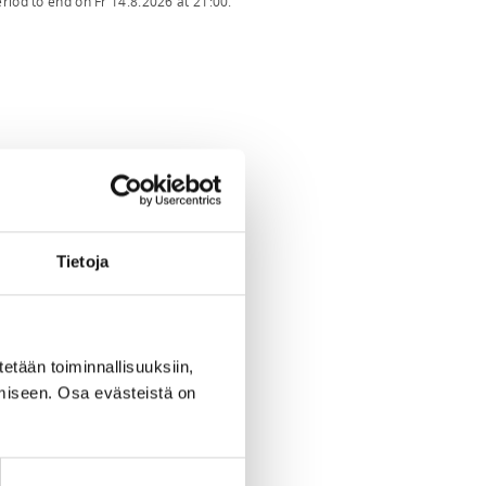
eriod to end on
Fr 14.8.2026
at
21:00
.
Tietoja
tetään toiminnallisuuksiin,
miseen. Osa evästeistä on