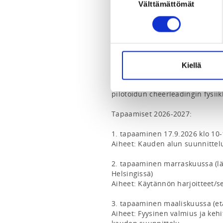
Välttämättömät
valinta
Hyvin suunniteltu fysiikkavalme
parantaa suorituskykyä ja vaiku
Fysiikkaharjoittelun merkitys on
käytännöt sen suhteen vaihtelev
välillä. Yhtenäinen linja fysiikk
urheilijan polkua, ja mahdollist
Kiellä
Suomen Cheerleadingliitto ja Su
pilotoidun cheerleadingin fysiik
Tapaamiset 2026-2027:

1. tapaaminen 17.9.2026 klo 10-
Aiheet: Kauden alun suunnittelu
2. tapaaminen marraskuussa (lä
Helsingissä)

Aiheet: Käytännön harjoitteet/s
3. tapaaminen maaliskuussa (etä 
Aiheet: Fyysinen valmius ja kehi