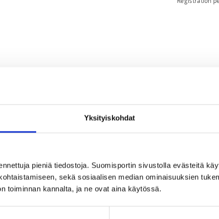
Registration p
2026 at 21:00
Yksityiskohdat
ennettuja pieniä tiedostoja. Suomisportin sivustolla evästeitä käy
lökohtaistamiseen, sekä sosiaalisen median ominaisuuksien tuke
n toiminnan kannalta, ja ne ovat aina käytössä.
a cheerleadingin fysiikkavalmennukseen – 