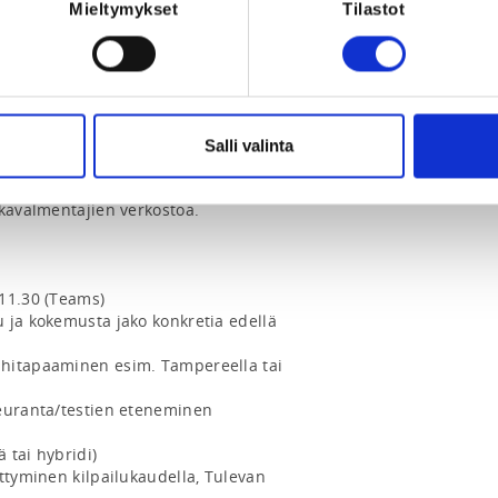
Mieltymykset
Tilastot
nnus vähentää loukkaantumisriskiä, 
ttaa myös taidon oppimiseen. 
 tunnistettu cheerleadingissa, mutta 
at merkittävästi seurojen ja joukkueiden 
aharjoittelussa rakentaa turvallisempaa 
aa pidemmät urheilijaurat.

Salli valinta
omen Urheiluopisto jatkavat keväällä 
kavalmentajien verkostoa.

11.30 (Teams) 

 ja kokemusta jako konkretia edellä

hitapaaminen esim. Tampereella tai 
euranta/testien eteneminen

tai hybridi) 

ttyminen kilpailukaudella, Tulevan 