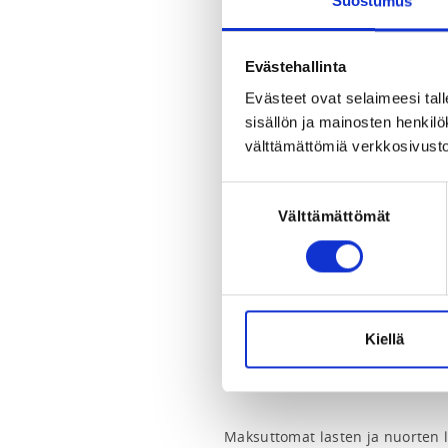
Suostumus
Myllysaari, 15900 Lahti, Suomi
View map
Evästehallinta
LOCALITY
Evästeet ovat selaimeesi tall
Lahti
sisällön ja mainosten henki
välttämättömiä verkkosivusto
SPORTS
Purjehdus, Veneily
Suostumuksen
Välttämättömät
valinta
REGISTRATION PERIOD
Tu 26.5.2026 at 12:30 - Tu 23.6.
ADDITIONAL INFORMATION
Pepe Korteniemi
Kiellä
pepe@photex.fi
0400406906
Maksuttomat lasten ja nuorten l