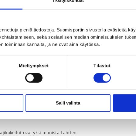
Yksityiskohdat
ennettuja pieniä tiedostoja. Suomisportin sivustolla evästeitä käy
lökohtaistamiseen, sekä sosiaalisen median ominaisuuksien tuke
n toiminnan kannalta, ja ne ovat aina käytössä.
Mieltymykset
Tilastot
Registration p
2026 at 23:59
Salli valinta
ajikokeilut ovat yksi monista Lahden 