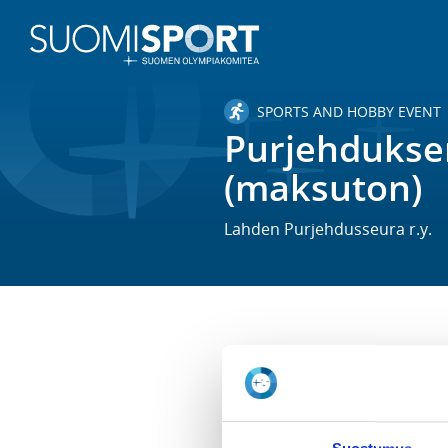
SPORTS AND HOBBY EVENT
Purjehduksen
(maksuton)
Lahden Purjehdusseura r.y.
TIME
We 24.6.2026 at 10:00 - 12:00
LOCATION