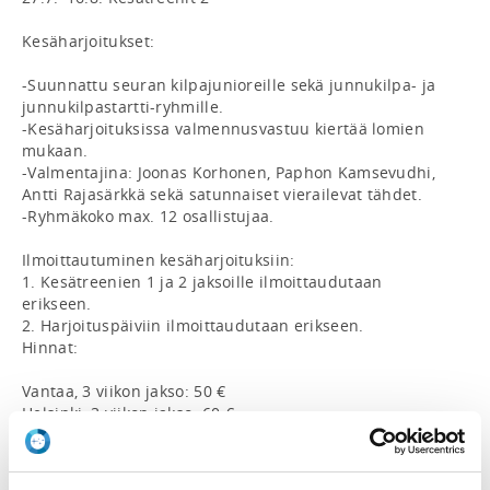
Kesäharjoitukset:

-Suunnattu seuran kilpajunioreille sekä junnukilpa- ja 
junnukilpastartti-ryhmille.

-Kesäharjoituksissa valmennusvastuu kiertää lomien 
mukaan.

-Valmentajina: Joonas Korhonen, Paphon Kamsevudhi, 
Antti Rajasärkkä sekä satunnaiset vierailevat tähdet.

-Ryhmäkoko max. 12 osallistujaa.

Ilmoittautuminen kesäharjoituksiin:

1. Kesätreenien 1 ja 2 jaksoille ilmoittaudutaan 
erikseen.

2. Harjoituspäiviin ilmoittaudutaan erikseen.

Hinnat:

Vantaa, 3 viikon jakso: 50 €

Helsinki, 3 viikon jakso: 60 €

**
