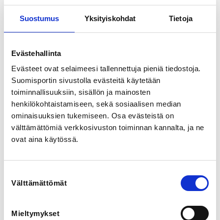
Hiihtomajantie 2, 96400 Rovaniemi, Suomi
View map
Suostumus
Yksityiskohdat
Tietoja
LOCALITY
Evästehallinta
Rovaniemi
Evästeet ovat selaimeesi tallennettuja pieniä tiedostoja.
Suomisportin sivustolla evästeitä käytetään
SPORTS
toiminnallisuuksiin, sisällön ja mainosten
Painonnosto
henkilökohtaistamiseen, sekä sosiaalisen median
ominaisuuksien tukemiseen. Osa evästeistä on
REGISTRATION PERIOD
välttämättömiä verkkosivuston toiminnan kannalta, ja ne
Su 6.10.2024 at 11:00 - Th 17.10.2024 at 23:59
ovat aina käytössä.
PRICE
Osallistumismaksu 20,00 €
Suostumuksen
Välttämättömät
valinta
ADDITIONAL INFORMATION
Harri Norberg
Mieltymykset
harri.norberg@gmail.com