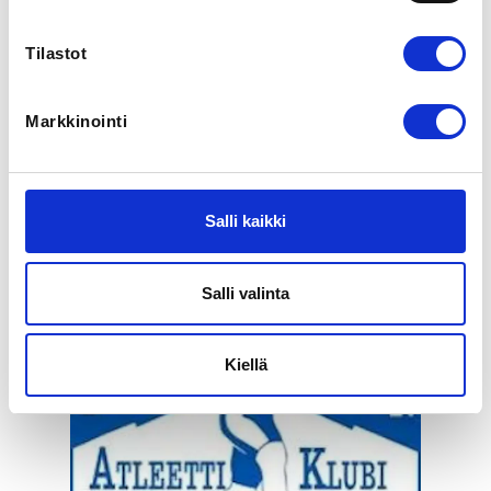
0500343303
Tilastot
ORGANIZERS
Harri Norberg
Markkinointi
Ounasvaaran Atleetti Klubi järjestää avoimet 
kansalliset painonnostokilpailut Santasportin 
Voimapajalla. Sarjat yleisen sarjan painoluokat sekä 
Salli kaikki
omat kilpailusarjat alle 17-vuotiaille. Tervetuloa 
osallistumaan kilpailuihin!
Salli valinta
Kiellä