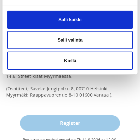
ADDITIONAL INFORMATION
Salli kaikki
Oiva Lehtonen
suomenscoottiliitto@gmail.com
0452757845
Salli valinta
2026 SM-kisojen karsintakilpailut Savelassa ja 
Myyrmäessä.

Kiellä
Lauantaina 13.6. Park kisat Savelassa ja Sunnuntaina 
14.6. Street kisat Myyrmäessä.

(Osoitteet; Savela: Jengipolku 8, 00710 Helsinki. 
Myyrmäki: Raappavuorentie 8-10 01600 Vantaa ).
Register
Registration period ended on
Th 11.6.2026
at
12:00
.