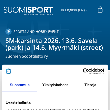
In English (EN)
SPORTS AND HOBBY EVENT
SM-karsinta 2026, 13.6. Savela
(park) ja 14.6. Myyrmäki (street)
Suomen Scoottiliitto ry
TIME
Suostumus
Yksityiskohdat
Tietoja
Sa 13.6.2026 -
Su 14.6.2026
Evästehallinta
LOCATION
Lauantai: Savelan Skeittipuisto. Sunnuntai: Myyrmäen