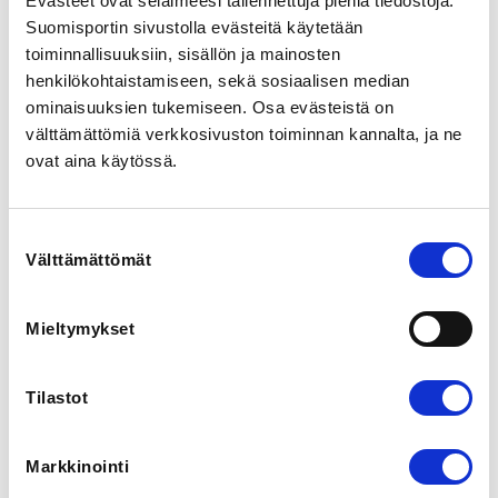
Evästeet ovat selaimeesi tallennettuja pieniä tiedostoja.
skeittipuito
Suomisportin sivustolla evästeitä käytetään
toiminnallisuuksiin, sisällön ja mainosten
henkilökohtaistamiseen, sekä sosiaalisen median
LOCALITY
Helsinki
ominaisuuksien tukemiseen. Osa evästeistä on
välttämättömiä verkkosivuston toiminnan kannalta, ja ne
ovat aina käytössä.
SPORTS
Scoottaus
Suostumuksen
REGISTRATION PERIOD
Välttämättömät
valinta
Th 14.5.2026 at 09:00 - Th 11.6.2026 at 12:00
Mieltymykset
PRICES
EI JÄSEN kisailmoittautuminen 20,00 €
EI JÄSEN kisailmoittautuminen molemmat sarjat 35,00 €
Tilastot
-
Kilpailet molemmissa sarjoissa (street ja park)
JÄSEN kisailmoittautuminen 15,00 €
JÄSEN molemmat kisasarjat kisailmoittautuminen 30,00
Markkinointi
€ -
Kilpailet molemmissa kisasarjoissa (street ja park).