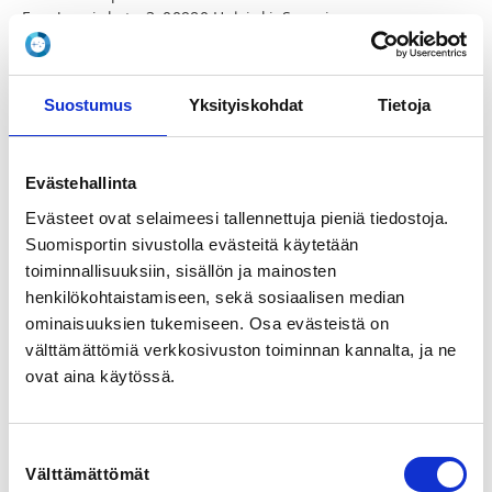
Furuborginkatu 3, 00980 Helsinki, Suomi
View map
LOCALITY
Suostumus
Yksityiskohdat
Tietoja
Helsinki
Evästehallinta
SPORTS
Taekwondo
Evästeet ovat selaimeesi tallennettuja pieniä tiedostoja.
Suomisportin sivustolla evästeitä käytetään
toiminnallisuuksiin, sisällön ja mainosten
REGISTRATION PERIOD
Fr 13.10.2023 at 21:00 - Mo 30.10.2023 at 09:00
henkilökohtaistamiseen, sekä sosiaalisen median
ominaisuuksien tukemiseen. Osa evästeistä on
välttämättömiä verkkosivuston toiminnan kannalta, ja ne
ADDITIONAL INFORMATION
ovat aina käytössä.
Tatu Iivanainen
tatu.iivanainen@taekwondo.fi
0400 519 531
Suostumuksen
Välttämättömät
valinta
Kukkiwon haluaa syventää yhteistyötä Suomen 