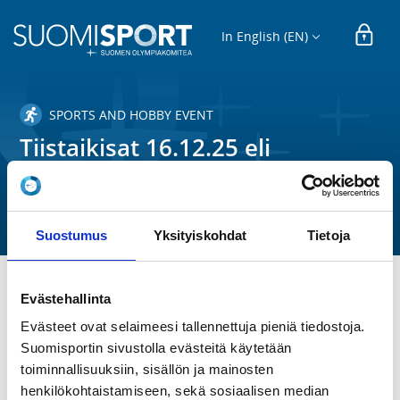
In English (EN)
SPORTS AND HOBBY EVENT
Tiistaikisat 16.12.25 eli
tonttukisat
Helsingin Luistinkiitäjät ry
Suostumus
Yksityiskohdat
Tietoja
Evästehallinta
TIME
Tu 16.12.2025 at 19:00 - 20:00
Evästeet ovat selaimeesi tallennettuja pieniä tiedostoja.
Suomisportin sivustolla evästeitä käytetään
toiminnallisuuksiin, sisällön ja mainosten
LOCATION
henkilökohtaistamiseen, sekä sosiaalisen median
Oulunkylän urheilupuisto, 00640 Helsinki, Finland