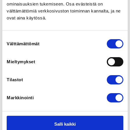
View map
ominaisuuksien tukemiseen. Osa evästeistä on
välttämättömiä verkkosivuston toiminnan kannalta, ja ne
ovat aina käytössä.
LOCALITY
Helsinki
Suostumuksen
SPORTS
Välttämättömät
valinta
Pikaluistelu
Mieltymykset
REGISTRATION PERIOD
Mo 17.11.2025 at 21:00 - Mo 15.12.2025 at 23:59
Tilastot
ADDITIONAL INFORMATION
HLK
Markkinointi
hlkluistelukoulut@gmail.com
Pikaluistelukilpailut Oulunkylässä. Tonttulakki päähän! 
Tip tap!
Salli kaikki