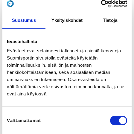
Puomikuja 2, 55100 Imatra, Suomi
View map
Suostumus
Yksityiskohdat
Tietoja
LOCALITY
Imatra
Evästehallinta
Evästeet ovat selaimeesi tallennettuja pieniä tiedostoja.
SPORTS
Pesäpallo
Suomisportin sivustolla evästeitä käytetään
toiminnallisuuksiin, sisällön ja mainosten
henkilökohtaistamiseen, sekä sosiaalisen median
REGISTRATION PERIOD
ominaisuuksien tukemiseen. Osa evästeistä on
Su 17.5.2026 at 00:00 - We 5.8.2026 at 23:59
välttämättömiä verkkosivuston toiminnan kannalta, ja ne
ovat aina käytössä.
PRICE
Hinta 20,00 € -
Seura hommaa pesispassin (sisältää vakuutuksen).
Suostumuksen
Mikäli osallistujalla on jo voimassaoleva pesispassi,
Välttämättömät
valinta
niin saat maksusta passin verran (15€) hyvitystä
alennuskoodilla IPVPESISPASSI