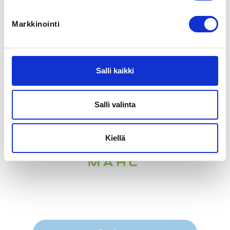
LOCALITY
Mikkeli
Markkinointi
ADDITIONAL INFORMATION
Mikko Luukkonen
mikko@mahl.fi
Salli kaikki
044 209 9199
Salli valinta
Kiellä