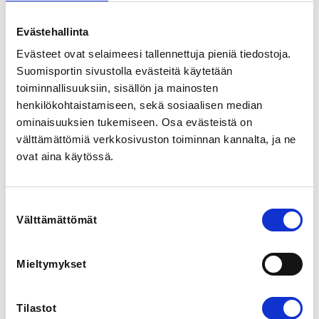
rohkeasti erilaisia sisäliikunnan muotoja ja otetaan 
lasten toiveet huomioon.  Kerho alkaa 16.9.2024 ja 
Evästehallinta
päättyy 10.5.2025.

Evästeet ovat selaimeesi tallennettuja pieniä tiedostoja.
Kerhoa voi käydä kerran kokeilemassa maksutta. 
Suomisportin sivustolla evästeitä käytetään
Ilmoittautumisen peruutus tulee tehdä kirjallisesti 
toiminnallisuuksiin, sisällön ja mainosten
sähköpostiin mikko(at)
mahl.fi
.

henkilökohtaistamiseen, sekä sosiaalisen median
ominaisuuksien tukemiseen. Osa evästeistä on
Hinta:

välttämättömiä verkkosivuston toiminnan kannalta, ja ne
Syyskausi 25€

Kevätkausi 35€
ovat aina käytössä.
REGISTRATION PERIOD
Suostumuksen
Mo 1.7.2024 at 00:00 - We 30.4.2025 at 00:00
Välttämättömät
valinta
LOCATION
Mieltymykset
Kunnanmäki 3, 50600 Mikkeli, Suomi
View map
Tilastot