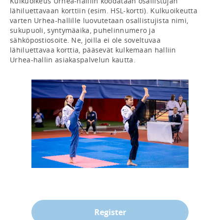
Kulkuoikeus Urhea-halliin koodataan osallistujan 
lähiluettavaan korttiin (esim. HSL-kortti). Kulkuoikeutta 
varten Urhea-hallille luovutetaan osallistujista nimi, 
sukupuoli, syntymäaika, puhelinnumero ja 
sähköpostiosoite. Ne, joilla ei ole soveltuvaa 
lähiluettavaa korttia, pääsevät kulkemaan halliin 
Register