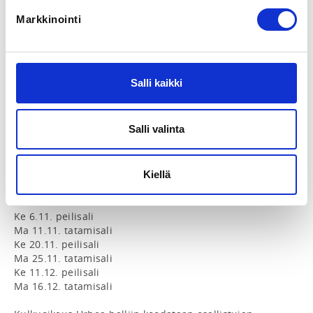
myyminen muille osallistujille EI ole sallittua. Koko 
Markkinointi
kaudeksi tai puolikkaaksi kaudeksi ilmoittautumiseen 
on erilliset linkit.

Harjoitukset järjestetään Urhea-hallissa aamuisin 8.00-
9.30 seuraavan aikataulun mukaisesti:

Salli kaikki
Ma 2.9. tatamisali

Ke 11.9. peilisali

Ma 16.9. tatamisali

Salli valinta
Ke 25.9. peilisali

Ma 30.9. tatamisali

Ke 9.10. peilisali

Ma 14.10. tatamisali

Kiellä
Ke 23.10. peilisali

Ma 28.10. tatamisali

Ke 6.11. peilisali

Ma 11.11. tatamisali

Ke 20.11. peilisali

Ma 25.11. tatamisali

Ke 11.12. peilisali

Ma 16.12. tatamisali
