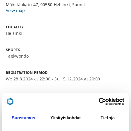
Mäkelänkatu 47, 00550 Helsinki, Suomi
View map
LOCALITY
Helsinki
SPORTS
Taekwondo
REGISTRATION PERIOD
We 28.8.2024 at 22:00 - Su 15.12.2024 at 20:00
PRICE
Yksi osallistumiskerta 15,00 €
Suostumus
Yksityiskohdat
Tietoja
ADDITIONAL INFORMATION
Essi Labart
essi.labart@gmail.com