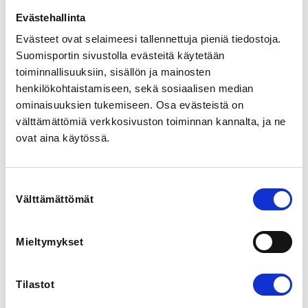
0401393933
Evästehallinta
Evästeet ovat selaimeesi tallennettuja pieniä tiedostoja.
COACHS
Suomisportin sivustolla evästeitä käytetään
Essi Labart
toiminnallisuuksiin, sisällön ja mainosten
henkilökohtaistamiseen, sekä sosiaalisen median
ominaisuuksien tukemiseen. Osa evästeistä on
Syys-joulukuussa järjestetään Urhea-hallissa 
Helsingissä päävalmentaja Essi Labartin 
välttämättömiä verkkosivuston toiminnan kannalta, ja ne
valmennuksessa liikesarjojen aamuharjoituksia. 
ovat aina käytössä.
Harjoitukset on suunniteltu niin, että ne tukevat 
kilpailukalenteria, mutta ne sopivat kaikille 
liikesarjoista kiinnostuneille maajoukkueurheilijoista 
Suostumuksen
harrastajiin.

Välttämättömät
valinta
Tämä ilmoittautumis- ja maksulinkki on niille, jotka 
ilmoittautuvat yksittäisille harjoituskerroille. 
Mieltymykset
Ilmoittautuminen tehdään vain kerran. Ensimmäinen 
harjoitus maksetaan ilmoittautumisen yhteydessä. 
Kauden päätteeksi liitto laskuttaa lisäharjoituksista 
Tilastot
osallistujan seuraa 15 €/harjoitus.

Huomaathan, että osallistumiskertojen vaihtaminen tai 