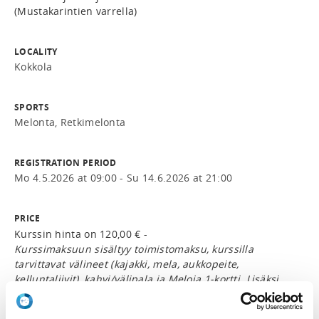
(Mustakarintien varrella)
LOCALITY
Kokkola
SPORTS
Melonta, Retkimelonta
REGISTRATION PERIOD
Mo 4.5.2026 at 09:00 - Su 14.6.2026 at 21:00
PRICE
Kurssin hinta on 120,00 € -
Kurssimaksuun sisältyy toimistomaksu, kurssilla
tarvittavat välineet (kajakki, mela, aukkopeite,
kelluntaliivit), kahvi/välipala ja Meloja 1-kortti. Lisäksi
saat kuluvan vuoden seuran jäsen- ja kalustomaksun
halutessasi puoleen hintaan (norm. 40€ ja 80€). Ikäraja