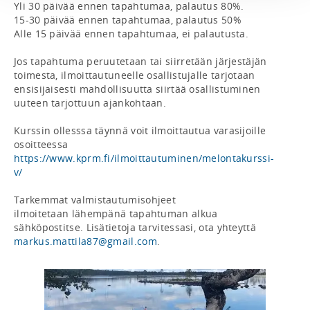
Yli 30 päivää ennen tapahtumaa, palautus 80%.

15-30 päivää ennen tapahtumaa, palautus 50%

Alle 15 päivää ennen tapahtumaa, ei palautusta.

Jos tapahtuma peruutetaan tai siirretään järjestäjän 
toimesta, ilmoittautuneelle osallistujalle tarjotaan 
ensisijaisesti mahdollisuutta siirtää osallistuminen 
uuteen tarjottuun ajankohtaan.

Kurssin ollesssa täynnä voit ilmoittautua varasijoille 
osoitteessa 
https://www.kprm.fi/ilmoittautuminen/melontakurssi-
v/
Tarkemmat valmistautumisohjeet 
ilmoitetaan lähempänä tapahtuman alkua 
sähköpostitse. Lisätietoja tarvitessasi, ota yhteyttä 
markus.mattila87@gmail.com
.