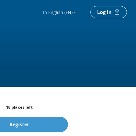
Log in
In English (EN)
18
places left
Register