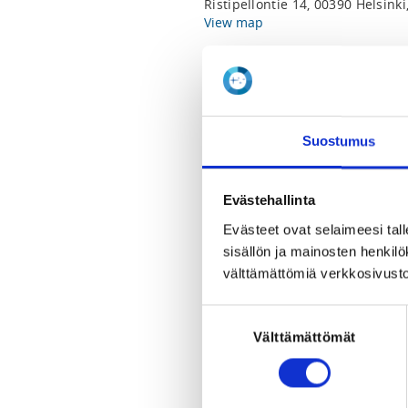
Ristipellontie 14, 00390 Helsink
View map
LOCALITY
Helsinki
Suostumus
SPORTS
Cheerleading
Evästehallinta
REGISTRATION PERIOD
Evästeet ovat selaimeesi tall
Tu 30.6.2026 at 09:00 - Mo 31.8.
sisällön ja mainosten henki
välttämättömiä verkkosivusto
PRICE
Koulutusmaksu 90,00 € -
Suostumuksen
Ilmoittautuminen Suomen Cheerle
Välttämättömät
valinta
vaikka peruutus tehtäisiin enne
Sairastapauksissa palautamme 
toimistokululla 10e) lääkärintod
kattaa koulutuksen ajanjakso. L