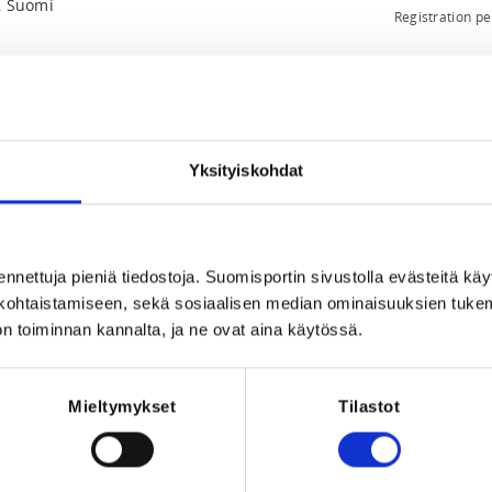
i, Suomi
Registration p
Yksityiskohdat
ennettuja pieniä tiedostoja. Suomisportin sivustolla evästeitä käy
2026 at 23:59
lökohtaistamiseen, sekä sosiaalisen median ominaisuuksien tuke
n toiminnan kannalta, ja ne ovat aina käytössä.
adingliiton koulutuksiin on aina sitova,
Mieltymykset
Tilastot
n viimeistä ilmoittautumispäivää.
osallistumismaksun (vähennettynä
istusta vastaan. Lääkärintodistuksen tulee
ääkärintodistus tulee toimittaa Suomen