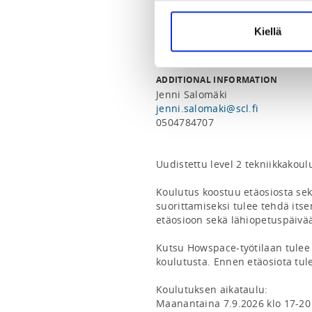
Cheerleadingliiton toimistolle 
viimeistään seitsemän (7) vuor
Kiellä
päättymisestä.
ADDITIONAL INFORMATION
Jenni Salomäki
jenni.salomaki@scl.fi
0504784707
Uudistettu level 2 tekniikkakoulu
Koulutus koostuu etäosiosta sek
suorittamiseksi tulee tehdä itsen
etäosioon sekä lähiopetuspäivää
Kutsu Howspace-työtilaan tulee
koulutusta. Ennen etäosiota tul
Koulutuksen aikataulu:

Maanantaina 7.9.2026 klo 17-20 