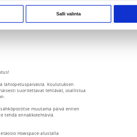
valmentajan tai seuran toimesta
okauden kuluttua koulutuksen
Salli valinta
tus!

ä lähiopetuspäivästä. Koulutuksen 
äisesti suoritettavat tehtävät, osallistua 
n.

 sähköpostitse muutama päivä ennen 
ee tehdä ennakkotehtäviä.

etäosio Howspace-alustalla
