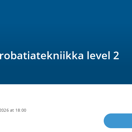
krobatiatekniikka level 2
2026 at 18:00