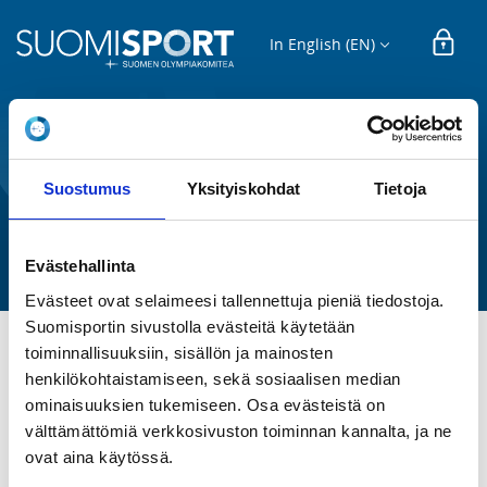
In English (EN)
REGISTRATION
Suostumus
Yksityiskohdat
Tietoja
Rytminen (2x/vko) kesä -26
Oulun Voimistelijat r.y.
Evästehallinta
Evästeet ovat selaimeesi tallennettuja pieniä tiedostoja.
Suomisportin sivustolla evästeitä käytetään
toiminnallisuuksiin, sisällön ja mainosten
Rytminen (2x/vko) kesä -26
henkilökohtaistamiseen, sekä sosiaalisen median
ominaisuuksien tukemiseen. Osa evästeistä on
välttämättömiä verkkosivuston toiminnan kannalta, ja ne
REGISTRATION PERIOD
ovat aina käytössä.
We 13.5.2026 at 00:00 - Su 26.7.2026 at 00:00