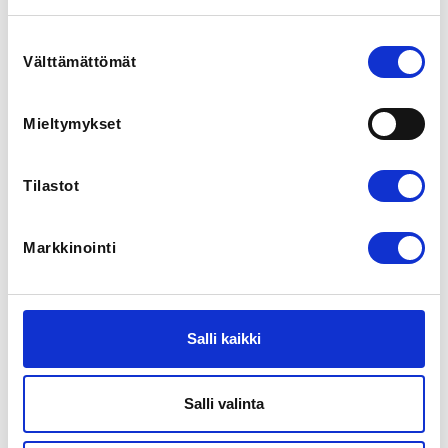
LOCATION
Suostumuksen
Oulu, Suomi
Välttämättömät
valinta
View map
Mieltymykset
LOCALITY
Oulu
Tilastot
SPORTS
Rytminen voimistelu
Markkinointi
PRICE
Kesä (2x/vko) 2026 100,00 € -
jäsenhinta
Salli kaikki
ADDITIONAL INFORMATION
Alsa Karukannas
Salli valinta
rv@oulunvoimistelijat.fi