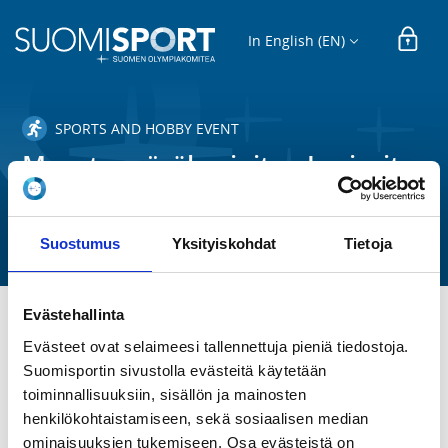
In English (EN)
SPORTS AND HOBBY EVENT
Maastopyöräharjoitus Juniorit
2/26
Idrottsklubben-32 ry
Suostumus
Yksityiskohdat
Tietoja
Evästehallinta
TIME
Evästeet ovat selaimeesi tallennettuja pieniä tiedostoja.
Mo 25.5.2026 at 18:00 - 19:30
Suomisportin sivustolla evästeitä käytetään
toiminnallisuuksiin, sisällön ja mainosten
henkilökohtaistamiseen, sekä sosiaalisen median
LOCATION
Olarin koulun edustalla
ominaisuuksien tukemiseen. Osa evästeistä on