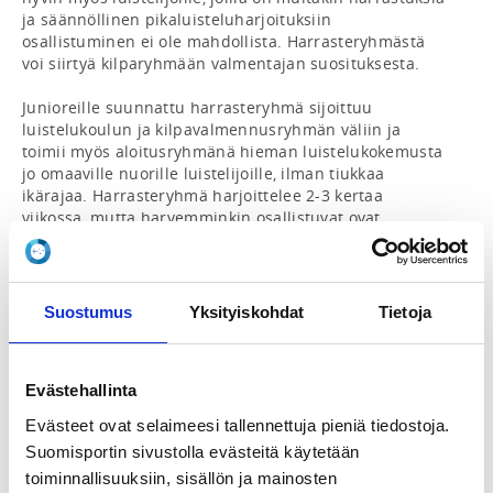
ja säännöllinen pikaluisteluharjoituksiin 
osallistuminen ei ole mahdollista. Harrasteryhmästä 
voi siirtyä kilparyhmään valmentajan suosituksesta.

Junioreille suunnattu harrasteryhmä sijoittuu 
luistelukoulun ja kilpavalmennusryhmän väliin ja 
toimii myös aloitusryhmänä hieman luistelukokemusta 
jo omaaville nuorille luistelijoille, ilman tiukkaa 
ikärajaa. Harrasteryhmä harjoittelee 2-3 kertaa 
viikossa, mutta harvemminkin osallistuvat ovat 
tervetulleita. Harrasteryhmässä tärkeintä on 
liikkumisen ilo ja kaverit, pikaluistelutekniikkaa 
kehitetään kuitenkin myös. Olemme saaneet 
harrasteryhmän perustamiseen tukea Urlus-säätiöltä 
Suostumus
Yksityiskohdat
Tietoja
kaudelle 26-27.

Nuorten harrasteryhmän kuukausimaksu on 50 euroa 
Evästehallinta
kuukaudessa. Jos haluat lopettaa harjoittelun, 
maksuvelvoite päättyy ilmoitusta seuraavan kuukauden 
Evästeet ovat selaimeesi tallennettuja pieniä tiedostoja.
loppuun. Keskikesällä ei järjestetä harjoituksia eikä 
Suomisportin sivustolla evästeitä käytetään
heinäkuulta tule laskua. Harjoittelusta voi olla muina 
toiminnallisuuksiin, sisällön ja mainosten
aikoina lyhyitä 1-2 viikon taukoja, joita ei huomioida 