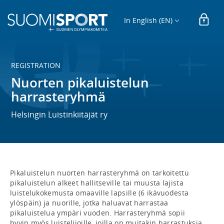
In English (EN)
REGISTRATION
Nuorten pikaluistelun
harrasteryhmä
Helsingin Luistinkiitäjät ry
Pikaluistelun nuorten harrasteryhmä on tarkoitettu 
pikaluistelun alkeet hallitseville tai muusta lajista 
luistelukokemusta omaaville lapsille (6 ikävuodesta 
ylöspäin) ja nuorille, jotka haluavat harrastaa 
pikaluistelua ympäri vuoden. Harrasteryhmä sopii 
hyvin myös luistelijoille, joilla on muitakin harrastuksia 