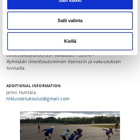
Salli kaikki
Helsinki
Salli valinta
SPORTS
Pikaluistelu, Rullaluistelu
Kiellä
PRICE
Luistelukoululisenssi+vakuutus 13,00 € -
Ryhmään ilmoittautuminen lisenssin ja vakuutuksen
hinnalla.
ADDITIONAL INFORMATION
Jenni Huhtala
hlkluistelukoulut@gmail.com