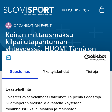
In English (EN)
ORGANISATION EVENT
Koiran mittausmaksu
kilpailutapahtuman
yhteydessä. HUOM! Tämä on
pelkkä maksu!
Suomen Agilityliitto ry
Suostumus
Yksityiskohdat
Tietoja
TIME
Evästehallinta
Mo 1.1.2024 -
Tu 31.12.2024
Evästeet ovat selaimeesi tallennettuja pieniä tiedostoja.
Suomisportin sivustolla evästeitä käytetään
LOCATION
toiminnallisuuksiin, sisällön ja mainosten
Agilityliiton alainen virallinen kilpailu