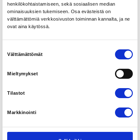
henkilökohtaistamiseen, sekä sosiaalisen median
ominaisuuksien tukemiseen. Osa evästeistä on
LOCALITY
välttämättömiä verkkosivuston toiminnan kannalta, ja ne
Helsinki
ovat aina käytössä.
SPORTS
Agility
Suostumuksen
Välttämättömät
valinta
REGISTRATION PERIOD
Mo 1.1.2024 at 00:01 - Tu 31.12.2024 at 23:59
Mieltymykset
PRICES
Tilastot
Hinta 10,00 €
Hinta 20,00 €
Hinta 30,00 €
Markkinointi
Hinta 40,00 €
Hinta 50,00 €
Hinta 60,00 €