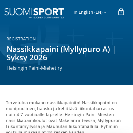
In English (EN)
REGISTRATION
Nassikkapaini (Myllypuro A) |
Syksy 2026
Helsingin Paini-Miehet ry
Tervetuloa mukaan nassikkapainiin! Nassikkapaini on 
monipuolinen, hauska ja kehittävä liikuntaharrastus 
noin 4-7-vuotiaalle lapselle. Helsingin Paini-Miesten 
nassikkapainikoulut ovat Mäkelänrinteessä, Myllypuron 
Liikuntamyllyssä ja Maunulan liikuntahallilla. Ryhmiin 
voi tulla mukaan myös kesken kauden.
