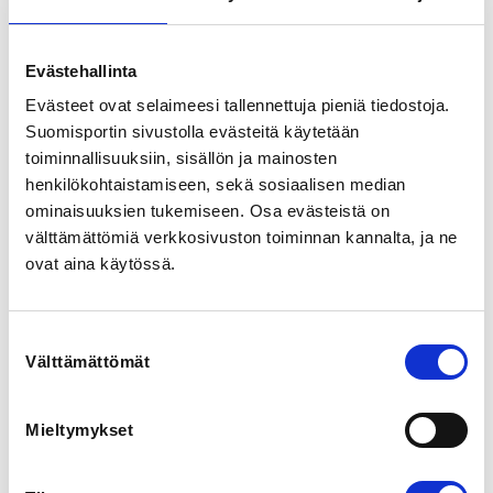
Korttelisäbässä pelataan lähiliikuntapaikkojen kesken 
turnaus kahdesti kaudessa, yksi syksyllä ja yksi 
Evästehallinta
keväällä. 

Evästeet ovat selaimeesi tallennettuja pieniä tiedostoja.
Korttelisäbää voi käydä kokeilemassa kerran maksutta. 
Suomisportin sivustolla evästeitä käytetään
Ilmoittautumisen peruutus tulee tehdä kirjallisesti 
toiminnallisuuksiin, sisällön ja mainosten
sähköpostiin mikko(at)
mahl.fi
henkilökohtaistamiseen, sekä sosiaalisen median
ominaisuuksien tukemiseen. Osa evästeistä on
välttämättömiä verkkosivuston toiminnan kannalta, ja ne
Hinta:

Syyskausi 25€

ovat aina käytössä.
Kevätkausi 35€
Suostumuksen
REGISTRATION PERIOD
Välttämättömät
valinta
Mo 1.7.2024 at 00:00 - We 30.4.2025 at 00:00
Mieltymykset
LOCATION
Sahalantie 2, 52100 Mikkeli, Suomi
View map