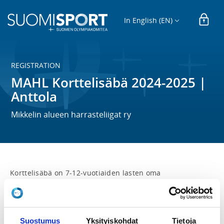
In English (EN)
REGISTRATION
MAHL Korttelisäbä 2024-2025 |
Anttola
Mikkelin alueen harrasteliigat ry
Korttelisäbä on 7-12-vuotiaiden lasten oma 
salibandyvuoro. Korttelisalibandyssä pääpaino on 
pelaamisessa, mutta mahdollisesti lajiin liittyviä 
harjoitteita tehdään ennen pelaamista. Vuoro 
järjestetään perjantaisin 20.9.2024 alkaen klo 15:00-
Suostumus
Yksityiskohdat
Tietoja
16:00 Anttolan koululla.
