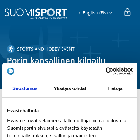
In English (EN)
SPORTS AND HOBBY EVENT
Porin kansallinen kilpailu
Puntti-Karhut r.y.
Suostumus
Yksityiskohdat
Tietoja
TIME
Evästehallinta
Sa 9.4.2022
Evästeet ovat selaimeesi tallennettuja pieniä tiedostoja.
Suomisportin sivustolla evästeitä käytetään
LOCATION
toiminnallisuuksiin, sisällön ja mainosten
Kuninkaanhaanaukio 12, 28130 Pori, Suomi