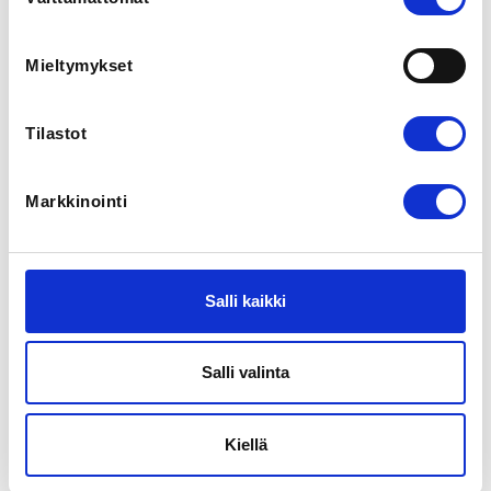
valinta
Earlybird-hinta 31.3. asti 162,00 € -
Hinta sisältää ruokailut, ohjelman Varalassa,
leirituotteen ja kaulanauhan.
Mieltymykset
Leirituristi, aikuinen majoituksella, Earlybird-hinta
31.3. asti 221,00 € -
Hinta sisältää majoituksen, ruokailut , ohjelman
Tilastot
Varalassa, tuubihuivin ja kaulanauhan.
Leirituristi, aikuinen ilman majoitusta, Earlybird-hinta
31.3. asti 178,00 € -
Markkinointi
Hinta sisältää ruokailut, ohjelman Varalassa,
tuubihuivin ja kaulanauhan.
ADDITIONAL INFORMATION
Salli kaikki
Laura von Boehm
laura.vonboehm@aikidoliitto.fi
0405738166
Salli valinta
INSTRUCTORS
Kiellä
Eemeli Virta