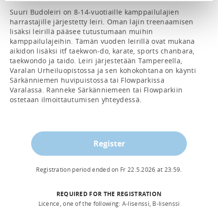
Suuri Budoleiri on 8-14-vuotiaille kamppailulajien 
harrastajille järjestetty leiri. Oman lajin treenaamisen 
lisäksi leirillä pääsee tutustumaan muihin 
kamppailulajeihin. Tämän vuoden leirillä ovat mukana 
aikidon lisäksi itf taekwon-do, karate, sports chanbara, 
taekwondo ja taido. Leiri järjestetään Tampereella, 
Varalan Urheiluopistossa ja sen kohokohtana on käynti 
Särkänniemen huvipuistossa tai Flowparkissa 
Varalassa. Ranneke Särkänniemeen tai Flowparkiin 
ostetaan ilmoittautumisen yhteydessä.
Register
Registration period ended on
Fr 22.5.2026
at
23:59
.
REQUIRED FOR THE REGISTRATION
Licence, one of the following: A-lisenssi, B-lisenssi