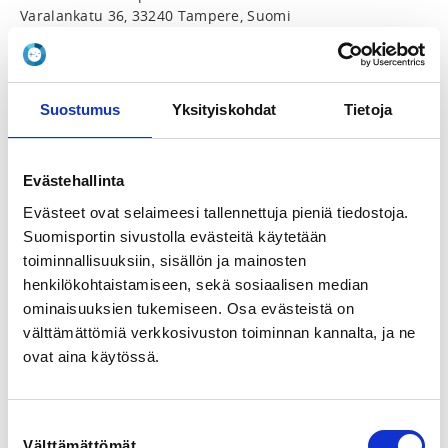
Varalankatu 36, 33240 Tampere, Suomi
View map
LOCALITY
Suostumus
Yksityiskohdat
Tietoja
Tampere
SPORTS
Evästehallinta
Aikido
Evästeet ovat selaimeesi tallennettuja pieniä tiedostoja.
Suomisportin sivustolla evästeitä käytetään
REGISTRATION PERIOD
toiminnallisuuksiin, sisällön ja mainosten
Tu 3.3.2026 at 16:45 - Fr 22.5.2026 at 23:59
henkilökohtaistamiseen, sekä sosiaalisen median
ominaisuuksien tukemiseen. Osa evästeistä on
PRICES
välttämättömiä verkkosivuston toiminnan kannalta, ja ne
Leiripassi majoituksella, 8-14 -vuotias leiriläinen,
ovat aina käytössä.
Earlybird-hinta 31.3. asti 201,00 € -
Hinta sisältää majoituksen, ruokailut, ohjelman
Varalassa, tuubihuivin ja kaulanauhan.
Suostumuksen
Leiripassi ilman majoitusta, 8-14 -vuotias leiriläinen,
Välttämättömät