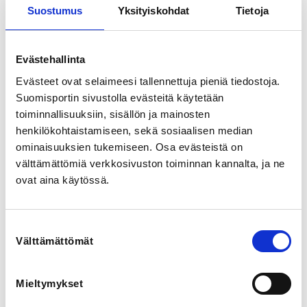
Teiskontie 61, 33560 Tampere, Suomi
Suostumus
Yksityiskohdat
Tietoja
View map
Evästehallinta
LOCALITY
Tampere
Evästeet ovat selaimeesi tallennettuja pieniä tiedostoja.
Suomisportin sivustolla evästeitä käytetään
toiminnallisuuksiin, sisällön ja mainosten
SPORTS
henkilökohtaistamiseen, sekä sosiaalisen median
Frisbeegolf
ominaisuuksien tukemiseen. Osa evästeistä on
välttämättömiä verkkosivuston toiminnan kannalta, ja ne
REGISTRATION PERIOD
ovat aina käytössä.
Tu 2.6.2026 at 12:00 - Mo 13.7.2026 at 22:00
PRICES
Suostumuksen
Osallistumismaksu (ei TFS jäsen) 100,00 € -
Välttämättömät
valinta
Valitse tämä jos osallistuja ei ole Tampereen
Frisbeeseuran jäsen.
Osallistumismaksu TFS-jäsen 85,00 € -
Mieltymykset
Tampereen Frisbeeseuran jäsenyyden voimassaolo ja