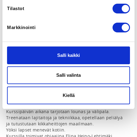
jäsenyyden maksutilanne tarkistetaan 1vk ennen
kurssin alkua.
Tilastot
ADDITIONAL INFORMATION
Markkinointi
Elina Heino-Lehtimäki
pj@tfs.fi
0503716353
Salli kaikki
INSTRUCTORS
Elina Heino-Lehtimäki
Johan Ripatti
Salli valinta
Junnupäiväleiri 3pv.

Kiellä
Keskiviikosta perjantaihin klo 10-17.00

3 päivää pelkkää fribaa 10-17 vuotiaille junnuille!

Kurssipäivän aikana tarjotaan lounas ja välipala.

Treenataan lajitaitoja ja tekniikkaa, opetellaan peliälyä 
ja tutustutaan kikkaheittojen maailmaan.

Yöksi lapset menevät kotiin.

Kurssilla toimivat ohjaajina Elina Heino-Lehtimäki, 