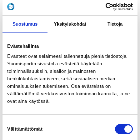
Mäntynummenkuja 15, 08500 Lohja, Suomi
View map
Suostumus
Yksityiskohdat
Tietoja
LOCALITY
Lohja
Evästehallinta
REGISTRATION PERIOD
Evästeet ovat selaimeesi tallennettuja pieniä tiedostoja.
Mo 28.2.2022 at 10:30 - Th 24.3.2022 at 23:59
Suomisportin sivustolla evästeitä käytetään
toiminnallisuuksiin, sisällön ja mainosten
ADDITIONAL INFORMATION
henkilökohtaistamiseen, sekä sosiaalisen median
Tatu Iivanainen
ominaisuuksien tukemiseen. Osa evästeistä on
tatu.iivanainen@taekwondo.fi
välttämättömiä verkkosivuston toiminnan kannalta, ja ne
0400 519 531
ovat aina käytössä.
ORGANIZERS
Vesa Suomalainen
Suostumuksen
Välttämättömät
valinta