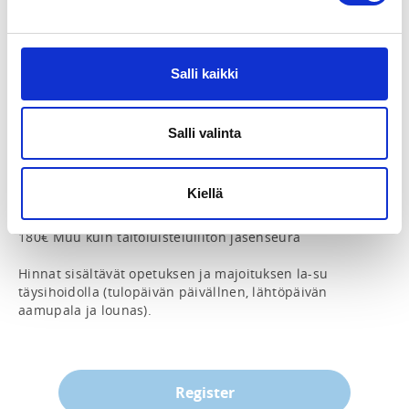
ADDITIONAL INFORMATION
Sanna Vuorinen
sanna.vuorinen@skatingfinland.fi
0505962880
Salli kaikki
Verkkojakso: 15.7. - 16.9.

Salli valinta
Lähijakso: 15.-16.8.2026 Vierumäellä

Koulutuksen hinta:

Kiellä
150€ Taitoluisteluliiton tähtiseurat

165€ Taitoluisteluliiton muu jäsenseura

180€ Muu kuin taitoluisteluliiton jäsenseura

Hinnat sisältävät opetuksen ja majoituksen la-su 
täysihoidolla (tulopäivän päivällnen, lähtöpäivän 
aamupala ja lounas).
Register