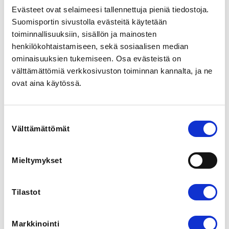
View map
Evästeet ovat selaimeesi tallennettuja pieniä tiedostoja.
Suomisportin sivustolla evästeitä käytetään
toiminnallisuuksiin, sisällön ja mainosten
LOCALITY
henkilökohtaistamiseen, sekä sosiaalisen median
Heinola
ominaisuuksien tukemiseen. Osa evästeistä on
välttämättömiä verkkosivuston toiminnan kannalta, ja ne
SPORTS
ovat aina käytössä.
Jäätanssi, Luistelukoulu, Muodostelmaluistelu,
Pariluistelu, Soolojäätanssi, Soveltava luistelu,
Yksinluistelu
Suostumuksen
Välttämättömät
valinta
REGISTRATION PERIOD
Fr 15.5.2026 at 00:00 - Su 19.7.2026 at 23:59
Mieltymykset
PRICES
Taitoluisteluliiton tähtiseurat 150,00 €
Tilastot
Taitoluisteluliiton muut jäsenseurat 165,00 €
Muut kuin taitoluisteluliiton jäsenseurat 180,00 €
Markkinointi