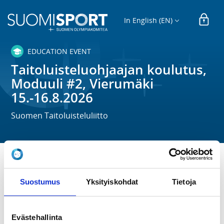
In English (EN)
EDUCATION EVENT
Taitoluisteluohjaajan koulutus,
Moduuli #2, Vierumäki
15.-16.8.2026
Suomen Taitoluisteluliitto
TIME
Tu 14.7.2026 at 00:00 -
We 16.9.2026 at 23:59
Suostumus
Yksityiskohdat
Tietoja
LOCATION
Evästehallinta
Kaskelantie 10, 19120 Vierumäki, Suomi