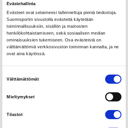
Evästehallinta
040 757 1191
Evästeet ovat selaimeesi tallennettuja pieniä tiedostoja.
Suomisportin sivustolla evästeitä käytetään
INSTRUCTORS
toiminnallisuuksiin, sisällön ja mainosten
Tatu Maunu
henkilökohtaistamiseen, sekä sosiaalisen median
ominaisuuksien tukemiseen. Osa evästeistä on
Ohjaaja:  

välttämättömiä verkkosivuston toiminnan kannalta, ja ne
Tatu Maunu  1.dan

ovat aina käytössä.
Leiri on tarkoitettu kaikille Suomen Potkunyrkkeilyliiton 
jäsenseurojen harrastajille, joilla on 
Suostumuksen
potkunyrkkeilypassi sekä voimassa oleva lajilisenssi.

Välttämättömät
valinta
HUOM! Leirille voi osallistua peruskurssilisenssillä, 
mikäli on suorittamassa leirillä keltaisen vyön koetta. 

Mieltymykset
Leirillä opetetaan toimivaa ja monipuolista 
potkunyrkkeilytekniikkaa ja taktiikkaa.

Tilastot
Varusteet: 

Leirille tarvitaan varusteiksi vähintään 