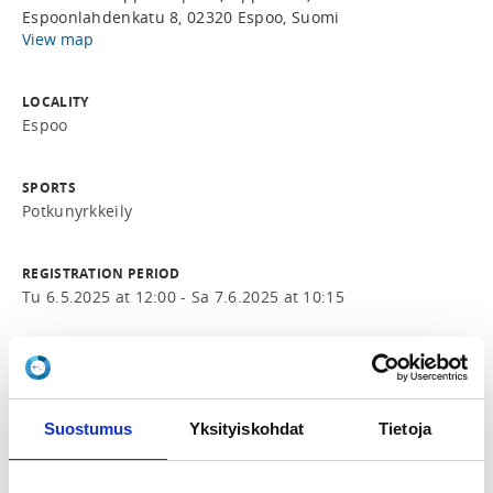
Espoonlahdenkatu 8, 02320 Espoo, Suomi
View map
LOCALITY
Espoo
SPORTS
Potkunyrkkeily
REGISTRATION PERIOD
Tu 6.5.2025 at 12:00 - Sa 7.6.2025 at 10:15
PRICE
Leiri ja keltaisen vyön koe 50,00 €
Suostumus
Yksityiskohdat
Tietoja
ADDITIONAL INFORMATION
Petteri Maunu
petteri.maunu@kamppailuopisto.com