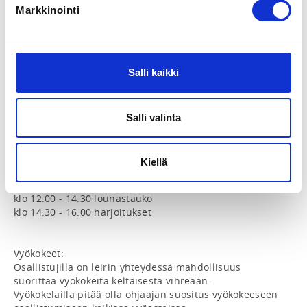
nyrkkeilyhanskat, säärisuojat, hammassuojat ja 
Markkinointi
miehillä alasuojat.

Aikataulu: 

Salli kaikki
La 7.6. 

klo 10.30 - 10.50 rekisteröityminen

klo 11.00 - 12.30 harjoitukset

klo 12.30 - 15.00 lounastauko

Salli valinta
klo 15.00 - 16.30 harjoitukset

klo 16.45 - vyökokeet

Kiellä
Su 8.6.

klo 10.30 - 12.00 harjoitukset

klo 12.00 - 14.30 lounastauko

klo 14.30 - 16.00 harjoitukset

Vyökokeet: 

Osallistujilla on leirin yhteydessä mahdollisuus 
suorittaa vyökokeita keltaisesta vihreään. 

Vyökokelailla pitää olla ohjaajan suositus vyökokeeseen 