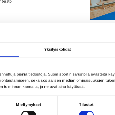
nteistö
i
Yksityiskohdat
2026 at 23:59
Registration pe
en 180,00 €
ennettuja pieniä tiedostoja. Suomisportin sivustolla evästeitä käy
lökohtaistamiseen, sekä sosiaalisen median ominaisuuksien tuke
n toiminnan kannalta, ja ne ovat aina käytössä.
Mieltymykset
Tilastot