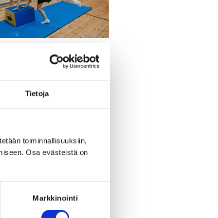
30
places left
Register
Tietoja
riod to end on
Fr 23.10.2026
at
23:59
.
tetään toiminnallisuuksiin,
miseen. Osa evästeistä on
Markkinointi