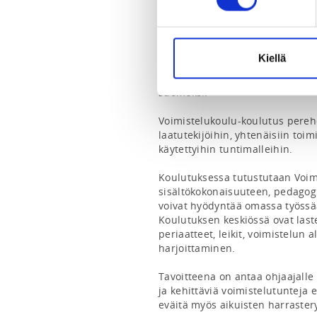
INSTRUCTORS
Ida Björkman
Kiellä
Huom! Koulutuskieli koulutuksess
suomeksi.

Voimistelukoulu-koulutus perehd
laatutekijöihin, yhtenäisiin toim
käytettyihin tuntimalleihin.

Koulutuksessa tutustutaan Voim
sisältökokonaisuuteen, pedagogii
voivat hyödyntää omassa työssää
Koulutuksen keskiössä ovat last
periaatteet, leikit, voimistelun 
harjoittaminen. 

Tavoitteena on antaa ohjaajalle 
ja kehittäviä voimistelutunteja er
eväitä myös aikuisten harraste