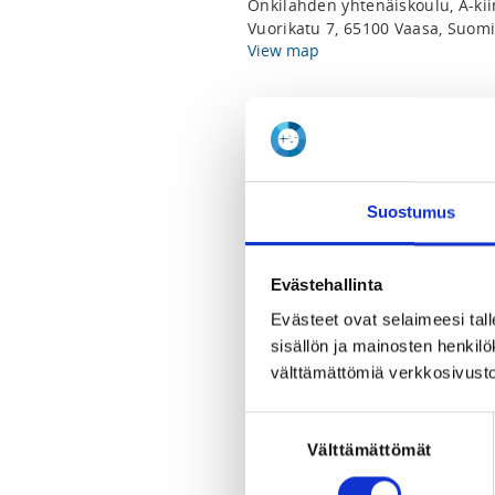
Onkilahden yhtenäiskoulu, A-kii
Vuorikatu 7, 65100 Vaasa, Suom
View map
LOCALITY
Vaasa
REGISTRATION PERIOD
Suostumus
Mo 4.5.2026 at 00:00 - Fr 23.10.
Evästehallinta
PRICES
Jäsenhinta jälki-ilmoittautumin
Evästeet ovat selaimeesi tall
Ei-jäsenhinta 206,00 €
sisällön ja mainosten henki
välttämättömiä verkkosivusto
ADDITIONAL INFORMATION
Sini Mattila
Suostumuksen
sini.mattila@voimistelu.fi
Välttämättömät
valinta
0400569867