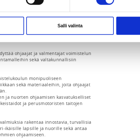
Salli valinta
a on ruotsi, mutta materiaalit ovat 
yttää ohjaajat ja valmentajat voimistelun 
intamalleihin sekä valtakunnallisiin 
istelukoulun monipuoliseen 
kkaan sekä materiaaleihin, joita ohjaajat 
n.

en ja nuorten ohjaamisen kasvatukselliset 
alkeistaidot ja perusmotoristen taitojen 
valmiuksia rakentaa innostavia, turvallisia 
i-ikäisille lapsille ja nuorille sekä antaa 
ryhmien ohjaamiseen.
