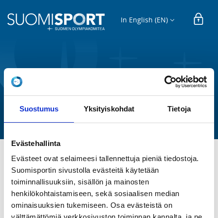
In English (EN)
SPORTS AND HOBBY EVENT
Kansalliset kilpailut
Suostumus
Yksityiskohdat
Tietoja
Rovaniemen Reipas r.y.
Evästehallinta
Evästeet ovat selaimeesi tallennettuja pieniä tiedostoja.
TIME
Suomisportin sivustolla evästeitä käytetään
Sa 25.10.2025 at 12:00 - 14:00
toiminnallisuuksiin, sisällön ja mainosten
henkilökohtaistamiseen, sekä sosiaalisen median
LOCATION
ominaisuuksien tukemiseen. Osa evästeistä on
Hiihtomajantie 2, 96400 Rovaniemi, Suomi
välttämättömiä verkkosivuston toiminnan kannalta, ja ne