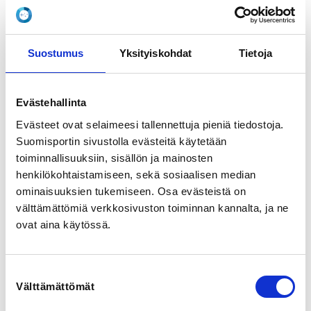
LOCALITY
Helsinki
Suostumus
Yksityiskohdat
Tietoja
SPORTS
Evästehallinta
Cheerleading, Cheertanssi
Evästeet ovat selaimeesi tallennettuja pieniä tiedostoja.
Suomisportin sivustolla evästeitä käytetään
REGISTRATION PERIOD
toiminnallisuuksiin, sisällön ja mainosten
Mo 25.5.2026 at 09:00 - Su 30.8.2026 at 23:59
henkilökohtaistamiseen, sekä sosiaalisen median
ominaisuuksien tukemiseen. Osa evästeistä on
PRICE
välttämättömiä verkkosivuston toiminnan kannalta, ja ne
Koulutusmaksu 85,00 € -
ovat aina käytössä.
Ilmoittautuminen Suomen Cheerleadingliiton
koulutuksiin on aina sitova, vaikka peruutus tehtäisiin
ennen viimeistä ilmoittautumispäivää.
Sairastapauksissa palautamme osallistumismaksun
Suostumuksen
(vähennettynä toimistokululla 10e) lääkärintodistusta
Välttämättömät
valinta
vastaan. Lääkärintodistuksen tulee kattaa koulutuksen