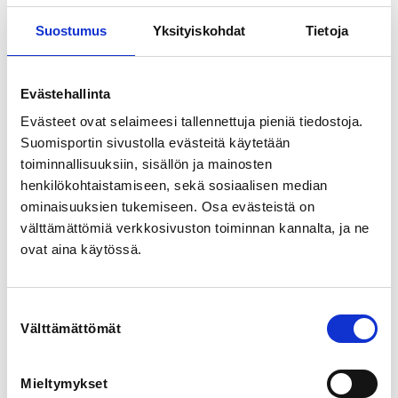
https://seurat.suomisport.fi/invite/6ba2b4be-9e73-
4480-b252-208472007571
Suostumus
Yksityiskohdat
Tietoja
**

Evästehallinta
Summer season: June 1 – August 15

Evästeet ovat selaimeesi tallennettuja pieniä tiedostoja.
Level: H3-H2

Suomisportin sivustolla evästeitä käytetään
toiminnallisuuksiin, sisällön ja mainosten
Group size: max. 16

henkilökohtaistamiseen, sekä sosiaalisen median
Registration for summer practices is done per 
ominaisuuksien tukemiseen. Osa evästeistä on
individual session.

välttämättömiä verkkosivuston toiminnan kannalta, ja ne
ovat aina käytössä.
Instructions for registration:

1. First, join the training group – unlike usual, there is 
no fee

Suostumuksen
2. Within the group, register for an individual session. 
Välttämättömät
valinta
At this stage, you will pay the session fee and commit 
to that specific training session.

Mieltymykset