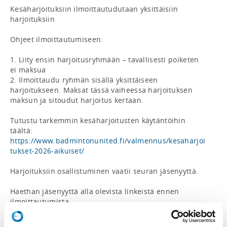
Kesäharjoituksiin ilmoittautudutaan yksittäisiin 
harjoituksiin

Ohjeet ilmoittautumiseen:

1. Liity ensin harjoitusryhmään – tavallisesti poiketen 
ei maksua

2. Ilmoittaudu ryhmän sisällä yksittäiseen 
harjoitukseen. Maksat tässä vaiheessa harjoituksen 
maksun ja sitoudut harjoitus kertaan.

Tutustu tarkemmin kesäharjoitusten käytäntöihin 
täältä: 
https://www.badmintonunited.fi/valmennus/kesaharjoi
tukset-2026-aikuiset/
Harjoituksiin osallistuminen vaatii seuran jäsenyyttä. 

Haethan jäsenyyttä alla olevista linkeistä ennen 
ilmoittautumista.

2026 Aikuisjäsen 45 €: 